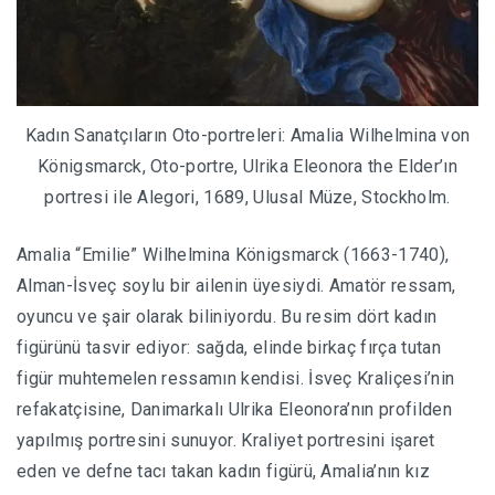
Kadın Sanatçıların Oto-portreleri: Amalia Wilhelmina von
Königsmarck, Oto-portre, Ulrika Eleonora the Elder’ın
portresi ile Alegori, 1689, Ulusal Müze, Stockholm.
Amalia “Emilie” Wilhelmina Königsmarck (1663-1740),
Alman-İsveç soylu bir ailenin üyesiydi. Amatör ressam,
oyuncu ve şair olarak biliniyordu. Bu resim dört kadın
figürünü tasvir ediyor: sağda, elinde birkaç fırça tutan
figür muhtemelen ressamın kendisi. İsveç Kraliçesi’nin
refakatçisine, Danimarkalı Ulrika Eleonora’nın profilden
yapılmış portresini sunuyor. Kraliyet portresini işaret
eden ve defne tacı takan kadın figürü, Amalia’nın kız