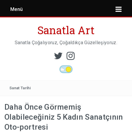
Menü
Sanatla Art
Sanatla Çoğalıyoruz, Çoğaldıkça Güzelleşiyoruz.
ESER İNCELEMESI
HEYKEL SANATI
Sanat Tarihi
Daha Önce Görmemiş
MIMARI
Olabileceğiniz 5 Kadın Sanatçının
Oto-portresi