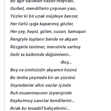
Bu ağır sallanan hazan meyvası,
Gurbet, mendillerin çırpınan yası,
Yüzler ki bir uzak müjdeye benzer,
Her türlü ışığa kapanmış gözler,
Her şey, hepsi, gülen, susan, kamaşan
Rengiyle toplanır bende ve akşam
Rüzgârla tarümar, mevsimle sarhoş
Gelir ta kalbimde düğümlenir…
-Boş…
Boş ve ümitsizdir akşamın hüznü
Bu tenha çeşmede bir an yüzünü
Seyredenler altın sazlar içinde
Ruh muammasının ürperişinde
Kaybolmuş sanırlar kendilerini…
Bırak bu tesadüf bahçelerini…