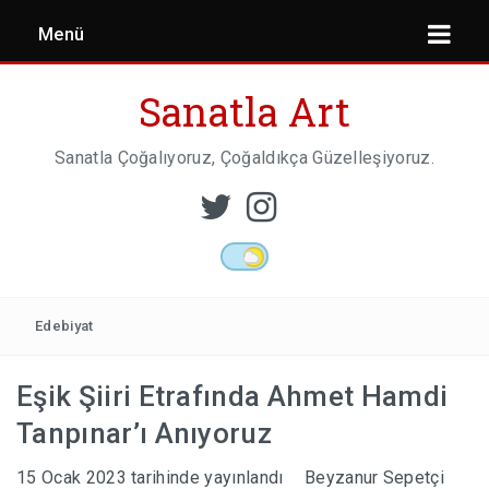
Menü
Sanatla Art
Sanatla Çoğalıyoruz, Çoğaldıkça Güzelleşiyoruz.
ESER İNCELEMESI
HEYKEL SANATI
Edebiyat
Eşik Şiiri Etrafında Ahmet Hamdi
MIMARI
Tanpınar’ı Anıyoruz
15 Ocak 2023
tarihinde yayınlandı
Beyzanur Sepetçi