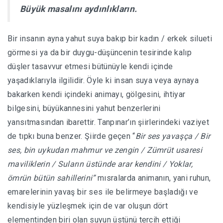
Büyük masalını aydınlıkların.
Bir insanın ayna yahut suya bakıp bir kadın / erkek silueti
görmesi ya da bir duygu-düşüncenin tesirinde kalıp
düşler tasavvur etmesi bütünüyle kendi içinde
yaşadıklarıyla ilgilidir. Öyle ki insan suya veya aynaya
bakarken kendi içindeki animayı, gölgesini, ihtiyar
bilgesini, büyükannesini yahut benzerlerini
yansıtmasından ibarettir. Tanpınar’ın şiirlerindeki vaziyet
de tıpkı buna benzer. Şiirde geçen “
Bir ses yavaşça / Bir
ses, bin uykudan mahmur ve zengin / Zümrüt usaresi
maviliklerin / Suların üstünde arar kendini / Yoklar,
ömrün bütün sahillerini”
mısralarda animanın, yani ruhun,
emarelerinin yavaş bir ses ile belirmeye başladığı ve
kendisiyle yüzleşmek için de var oluşun dört
elementinden biri olan suyun üstünü tercih ettiği