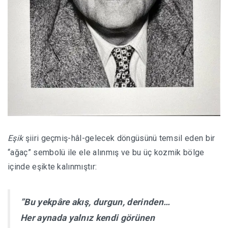
Eşik
şiiri geçmiş-hâl-gelecek döngüsünü temsil eden bir
“ağaç” sembolü ile ele alınmış ve bu üç kozmik bölge
içinde eşikte kalınmıştır:
”Bu yekpâre akış, durgun, derinden…
Her aynada yalnız kendi görünen