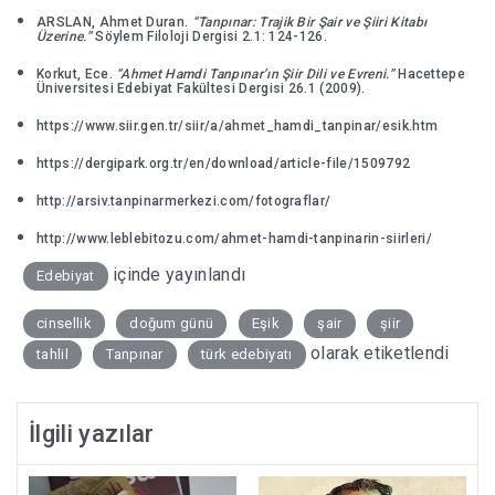
ARSLAN, Ahmet Duran.
“Tanpınar: Trajik Bir Şair ve Şiiri Kitabı
Üzerine.”
Söylem Filoloji Dergisi 2.1: 124-126.
Korkut, Ece.
“Ahmet Hamdi Tanpınar’ın Şiir Dili ve Evreni.”
Hacettepe
Üniversitesi Edebiyat Fakültesi Dergisi 26.1 (2009).
https://www.siir.gen.tr/siir/a/ahmet_hamdi_tanpinar/esik.htm
https://dergipark.org.tr/en/download/article-file/1509792
http://arsiv.tanpinarmerkezi.com/fotograflar/
http://www.leblebitozu.com/ahmet-hamdi-tanpinarin-siirleri/
içinde yayınlandı
Edebiyat
cinsellik
doğum günü
Eşik
şair
şiir
olarak etiketlendi
tahlil
Tanpınar
türk edebiyatı
İlgili yazılar