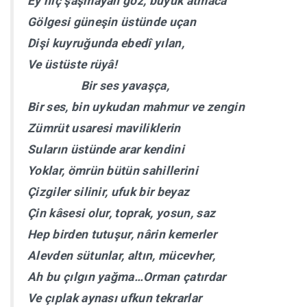
Ey hiç şaşmayan göz, büyük atmaca
Gölgesi güneşin üstünde uçan
Dişi kuyruğunda ebedî yılan,
Ve üstüste rüyâ!
Bir ses yavaşça,
Bir ses, bin uykudan mahmur ve zengin
Zümrüt usaresi maviliklerin
Suların üstünde arar kendini
Yoklar, ömrün bütün sahillerini
Çizgiler silinir, ufuk bir beyaz
Çin kâsesi olur, toprak, yosun, saz
Hep birden tutuşur, nârin kemerler
Alevden sütunlar, altın, mücevher,
Ah bu çılgın yağma…Orman çatırdar
Ve çıplak aynası ufkun tekrarlar