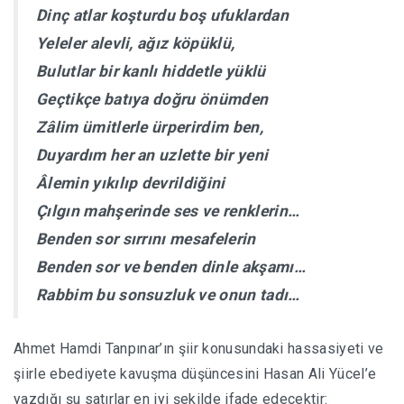
Dinç atlar koşturdu boş ufuklardan
Yeleler alevli, ağız köpüklü,
Bulutlar bir kanlı hiddetle yüklü
Geçtikçe batıya doğru önümden
Zâlim ümitlerle ürperirdim ben,
Duyardım her an uzlette bir yeni
Âlemin yıkılıp devrildiğini
Çılgın mahşerinde ses ve renklerin…
Benden sor sırrını mesafelerin
Benden sor ve benden dinle akşamı…
Rabbim bu sonsuzluk ve onun tadı…
Ahmet Hamdi Tanpınar’ın şiir konusundaki hassasiyeti ve
şiirle ebediyete kavuşma düşüncesini Hasan Ali Yücel’e
yazdığı şu satırlar en iyi şekilde ifade edecektir: