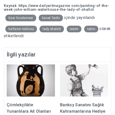
Kaynak:
https://www.dailyartmagazine.com/painting-of-the-
week-john-william-waterhouse-the-lady-of-shallot
içinde yayınlandı
Eser İncelemesi
Sanat Tarihi
olarak
haftanın tablosu
lady shalott
resim
tablo
etiketlendi
İlgili yazılar
Çömlekçilikte
Banksy Sanatını Sağlık
Yunanlılara Ait Olanları
Kahramanlarına Hediye