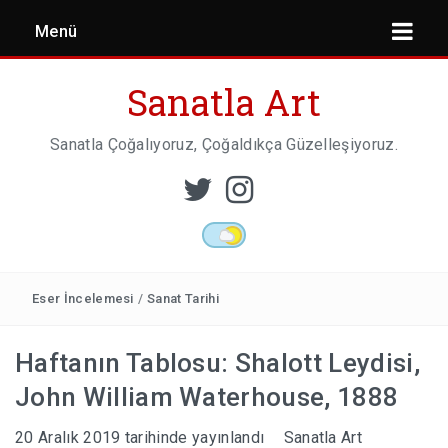
Menü
Sanatla Art
Sanatla Çoğalıyoruz, Çoğaldıkça Güzelleşiyoruz.
ESER İNCELEMESI
HEYKEL SANATI
Eser İncelemesi
/
Sanat Tarihi
Haftanın Tablosu: Shalott Leydisi,
MIMARI
John William Waterhouse, 1888
20 Aralık 2019
tarihinde yayınlandı
Sanatla Art