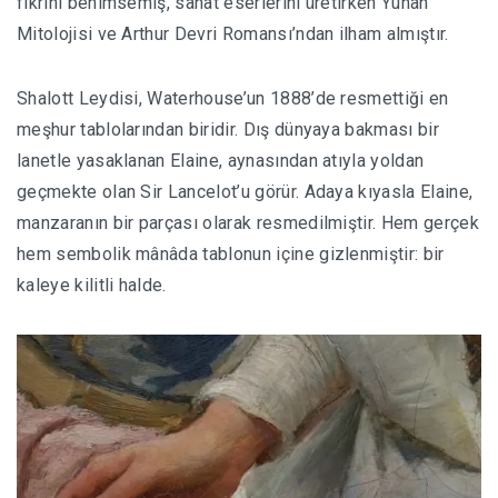
fikrini benimsemiş, sanat eserlerini üretirken Yunan
Mitolojisi ve Arthur Devri Romansı’ndan ilham almıştır.
Shalott Leydisi, Waterhouse’un 1888’de resmettiği en
meşhur tablolarından biridir. Dış dünyaya bakması bir
lanetle yasaklanan Elaine, aynasından atıyla yoldan
geçmekte olan Sir Lancelot’u görür. Adaya kıyasla Elaine,
manzaranın bir parçası olarak resmedilmiştir. Hem gerçek
hem sembolik mânâda tablonun içine gizlenmiştir: bir
kaleye kilitli halde.