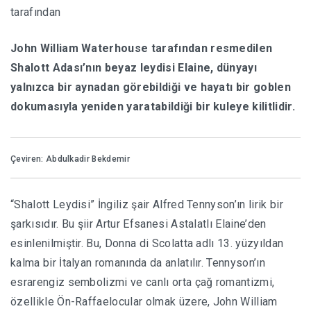
tarafından
HABERLER
John William Waterhouse tarafından resmedilen
Shalott Adası’nın beyaz leydisi Elaine, dünyayı
yalnızca bir aynadan görebildiği ve hayatı bir goblen
dokumasıyla yeniden yaratabildiği bir kuleye kilitlidir.
Çeviren: Abdulkadir Bekdemir
“Shalott Leydisi” İngiliz şair Alfred Tennyson’ın lirik bir
şarkısıdır. Bu şiir Artur Efsanesi Astalatlı Elaine’den
esinlenilmiştir. Bu, Donna di Scolatta adlı 13. yüzyıldan
kalma bir İtalyan romanında da anlatılır. Tennyson’ın
esrarengiz sembolizmi ve canlı orta çağ romantizmi,
özellikle Ön-Raffaelocular olmak üzere, John William