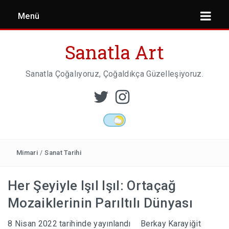
Menü
Sanatla Art
Sanatla Çoğalıyoruz, Çoğaldıkça Güzelleşiyoruz.
ESER İNCELEMESI
HEYKEL SANATI
Mimari
/
Sanat Tarihi
Her Şeyiyle Işıl Işıl: Ortaçağ
MIMARI
Mozaiklerinin Parıltılı Dünyası
8 Nisan 2022
tarihinde yayınlandı
Berkay Karayiğit