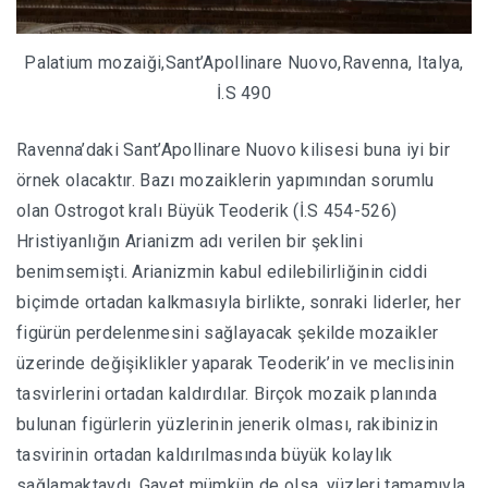
Palatium mozaiği,Sant’Apollinare Nuovo,Ravenna, Italya,
İ.S 490
Ravenna’daki Sant’Apollinare Nuovo kilisesi buna iyi bir
örnek olacaktır. Bazı mozaiklerin yapımından sorumlu
olan Ostrogot kralı Büyük Teoderik (İ.S 454-526)
Hristiyanlığın Arianizm adı verilen bir şeklini
benimsemişti. Arianizmin kabul edilebilirliğinin ciddi
biçimde ortadan kalkmasıyla birlikte, sonraki liderler, her
figürün perdelenmesini sağlayacak şekilde mozaikler
üzerinde değişiklikler yaparak Teoderik’in ve meclisinin
tasvirlerini ortadan kaldırdılar. Birçok mozaik planında
bulunan figürlerin yüzlerinin jenerik olması, rakibinizin
tasvirinin ortadan kaldırılmasında büyük kolaylık
sağlamaktaydı. Gayet mümkün de olsa, yüzleri tamamıyla