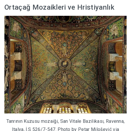
Ortaçağ Mozaikleri ve Hristiyanlık
Tanrının Kuzusu mozaiği, San Vitale Bazilikası, Ravenna,
Italya, İ.S 526/7-547. Photo by Petar Milošević via