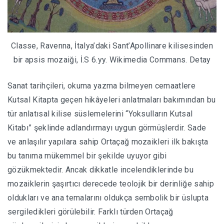
Classe, Ravenna, İtalya’daki Sant’Apollinare kilisesinden
bir apsis mozaiği, İ.S 6.yy. Wikimedia Commans. Detay
Sanat tarihçileri, okuma yazma bilmeyen cemaatlere
Kutsal Kitapta geçen hikâyeleri anlatmaları bakımından bu
tür anlatısal kilise süslemelerini “Yoksulların Kutsal
Kitabı” şeklinde adlandırmayı uygun görmüşlerdir. Sade
ve anlaşılır yapılara sahip Ortaçağ mozaikleri ilk bakışta
bu tanıma mükemmel bir şekilde uyuyor gibi
gözükmektedir. Ancak dikkatle incelendiklerinde bu
mozaiklerin şaşırtıcı derecede teolojik bir derinliğe sahip
oldukları ve ana temalarını oldukça sembolik bir üslupta
sergiledikleri görülebilir. Farklı türden Ortaçağ