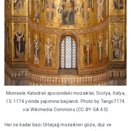
Monreale Katedrali apsisindeki mozaikler, Sicilya, Italya,
İ.S 1174 yılında yapımına başlandı. Photo by Tango7174
via Wikimedia Commons (CC BY-SA 4.0)
Her ne kadar bazı Ortaçağ mozaikleri göze, düz ve