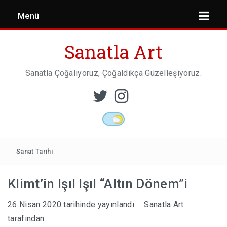
Menü
Sanatla Art
Sanatla Çoğalıyoruz, Çoğaldıkça Güzelleşiyoruz.
ESER İNCELEMESI
HEYKEL SANATI
Sanat Tarihi
Klimt’in Işıl Işıl “Altın Dönem”i
MIMARI
26 Nisan 2020
tarihinde yayınlandı
Sanatla Art
tarafından