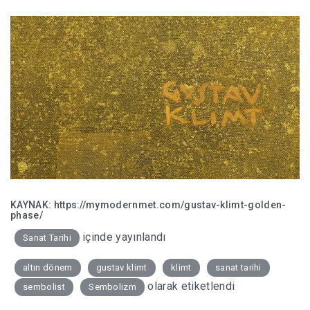
KAYNAK:
https://mymodernmet.com/gustav-klimt-golden-
phase/
içinde yayınlandı
Sanat Tarihi
altın dönem
gustav klimt
klimt
sanat tarihi
olarak etiketlendi
sembolist
Sembolizm