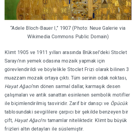
“Adele Bloch-Bauer I,” 1907 (Photo: Neue Galerie via
Wikimedia Commons Public Domain)
Klimt 1905 ve 1911 yılları arasında Brüksel’deki Stoclet
Sarayı’nın yemek odasına mozaik yapmak için
görevlendirildi ve böylelikle Stoclet Frizi olarak bilinen 3
muazzam mozaik ortaya çıktı. Tüm serinin odak noktası,
Hayat Ağacı
‘nın dönen sarmal dallar, karmaşık desen
çalışmaları ve antik sanattan esinlenen sembolik motifler
ile biçimlendirilmiş tasviridir. Zarif bir dansçı ve
Öpücük
tablosundaki sevgililere çarpıcı bir şekilde benzeyen bir
çift,
Hayat Ağacı
’nı tamamlar niteliktedir. Klimt bu büyük
frizleri altın detayları ile süslemiştir.