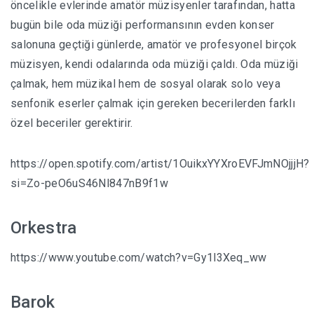
öncelikle evlerinde amatör müzisyenler tarafından, hatta
bugün bile oda müziği performansının evden konser
salonuna geçtiği günlerde, amatör ve profesyonel birçok
müzisyen, kendi odalarında oda müziği çaldı. Oda müziği
çalmak, hem müzikal hem de sosyal olarak solo veya
senfonik eserler çalmak için gereken becerilerden farklı
özel beceriler gerektirir.
https://open.spotify.com/artist/1OuikxYYXroEVFJmNOjjjH?
si=Zo-peO6uS46Nl847nB9f1w
Orkestra
https://www.youtube.com/watch?v=Gy1l3Xeq_ww
Barok