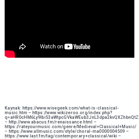
Kaynak: https://www.wisegeek.com/what-is-classical-
music.htm – https://www.wikizeroo.org/index.php?
q=aHR0cHM6Ly9lbi53aWtpcGVkaWEub3JnL3dpa2kvQXZhbnQt
– http://www.abacus.fm/renaissance.html –
https://rateyourmusic.com/genre/Medieval+Classical+Music/
– https://www.allmusic.com/style/choral-ma0000004509 –
https://www.last.fm/tag/contemporary+classical/wiki –