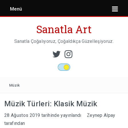
Menü
Sanatla Art
Sanatla Çoğalıyoruz, Çoğaldıkça Güzelleşiyoruz.
ESER İNCELEMESI
HEYKEL SANATI
Müzik
Müzik Türleri: Klasik Müzik
MIMARI
28 Ağustos 2019
tarihinde yayınlandı
Zeynep Alpay
tarafından