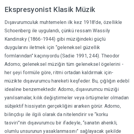
Ekspresyonist Klasik Müzik
Dışavurumculuk muhtemelen ilk kez 1918’de, özellikle
Schoenberg ile uygulandı, çünkü ressam Wassily
Kandinsky (1866-1944) gibi müziğindeki güçlü
duygularını iletmek için “geleneksel güzellik
formlarından” kaçınıyordu (Sadie 1991, 244). Theodor
Adorno; geleneksel müziğin tüm geleneksel ögelerini -
her şeyi formüle göre, ritmi ortadan kaldırmak için-
müzikte dışavurumcu hareketi keşfeder. Bu, çığlığın edebî
idealine benzemektedir. Adorno, dışavurumcu müziği
yanılsamalar, kılık değiştirmeler veya örtüşmeler olmadan
sübjektif hissiyatın gerçekliğini ararken görür. Adorno,
bilinçdışı ile ilgili olarak da nitelendirir ve “korku
tasviri”nin dışavurumcu bir ifadeyle, “sanatın ahenkli,
olumlu unsurunun yasaklanmasını” sağlayacak şekilde