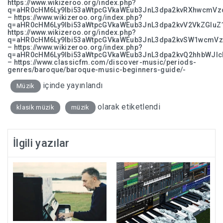
https://www.wikizeroo.org/index.php?
q=aHR0cHM6Ly9lbi53aWtpcGVkaWEub3JnL3dpa2kvRXhwcmVz
– https://www.wikizeroo.org/index.php?
q=aHR0cHM6Ly9lbi53aWtpcGVkaWEub3JnL3dpa2kvV2VkZGluZ
https://www.wikizeroo.org/index.php?
q=aHR0cHM6Ly9lbi53aWtpcGVkaWEub3JnL3dpa2kvSW1wcmVzc
– https://www.wikizeroo.org/index.php?
q=aHR0cHM6Ly9lbi53aWtpcGVkaWEub3JnL3dpa2kvQ2hhbWJlc
– https://www.classicfm.com/discover-music/periods-
genres/baroque/baroque-music-beginners-guide/-
içinde yayınlandı
Müzik
olarak etiketlendi
klasik müzik
müzik
İlgili yazılar