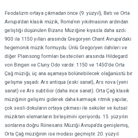
Feodalizm ortaya çıkmadan önce (9. yüzyıl), Batı ve Orta
Avrupa’dan klasik müzik, Roma’nın yıkılmasının ardından
geliştiği düşünülen Bizans Müziğine kıyasla daha azdı.
900 ila 1150 yılları arasında Gregoryen Chant Avrupa’daki
hegemonik müzik formuydu. Ünlü Gregoryen ilahileri ve
diğer Plainsong formları bestecileri arasında Hildegard
von Bingen ve Cluny Odo vardır. 1150 ve 1450’de Orta
Çağ müziği, üç ana aşamaya bölünebilecek olağanüstü bir
gelişme yaşadı: Ars antiqua (eski sanat), Ars nova (yeni
sanat) ve Ars subtilior (daha ince sanat). Orta Çağ klasik
müziğinin gelişimi giderek daha karmaşık ritmik yapılar,
çok sesli dokuların ortaya çıkması ile seküler ve kutsal
müzikten elemanların birleşimini içeriyordu. 15. yüzyılın
sonlarına doğru Rönesans Müziği Avrupa’da genişlemiş,
Orta Çağ müziğinin ise modası geçmiştir. 20. yüzyıl