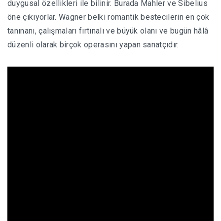
duygusal özellikleri ile bilinir.
Burada
Mahler ve Sibelius
öne çıkıyorlar.
Wagner belki romantik bestecilerin en çok
tanınanı, çalışmaları fırtınalı ve büyük olanı ve bugün hâlâ
düzenli olarak birçok operasını yapan sanatçıdır.