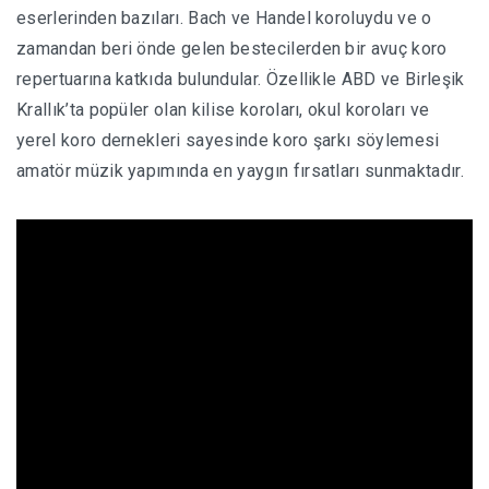
eserlerinden bazıları. Bach ve Handel koroluydu ve o
zamandan beri önde gelen bestecilerden bir avuç koro
repertuarına katkıda bulundular. Özellikle ABD ve Birleşik
Krallık’ta popüler olan kilise koroları, okul koroları ve
yerel koro dernekleri sayesinde koro şarkı söylemesi
amatör müzik yapımında en yaygın fırsatları sunmaktadır.