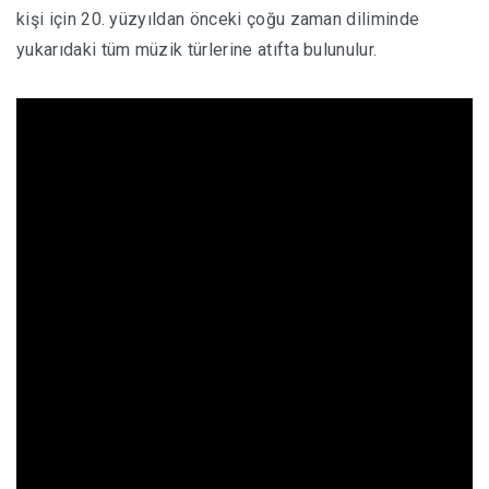
kişi için 20. yüzyıldan önceki çoğu zaman diliminde
yukarıdaki tüm müzik türlerine atıfta bulunulur.