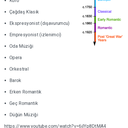
Koro
Çağdaş Klasik
Ekspresyonist (dışavurumcu)
Empresyonist (izlenimci)
Oda Müziği
Opera
Orkestral
Barok
Erken Romantik
Geç Romantik
Düğün Müziği
https://www.youtube.com/watch?v=6jlYp8DtMA4