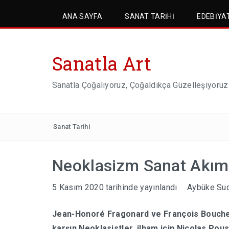
ANA SAYFA
SANAT TARIHI
EDEBIYA
Sanatla Art
Sanatla Çoğalıyoruz, Çoğaldıkça Güzelleşiyoruz
Sanat Tarihi
Neoklasizm Sanat Akım
5 Kasım 2020
tarihinde yayınlandı
Aybüke Sud
Jean-Honoré Fragonard ve François Boucher 
karşın Neoklasistler, ilham için Nicolas Pous