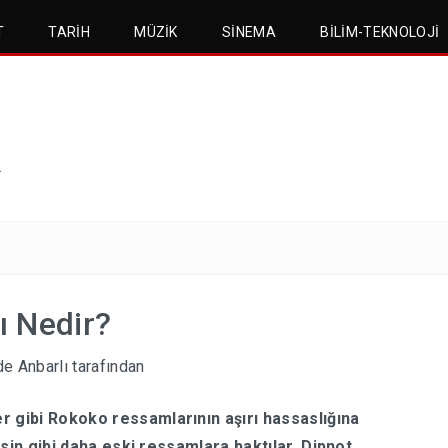
T
TARIH
MÜZIK
SINEMA
BILIM-TEKNOLOJI
.
ı Nedir?
e Anbarlı
tarafından
gibi Rokoko ressamlarının aşırı hassaslığına
sin gibi daha eski ressamlara baktılar. Dipnot