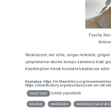
Psyche Revi
Antoni
Neoklasizm; net stille, solgun renklerle, gölgel
çalışmalarının aksine konuyu zamansız kılan güç
klasikleştiren klasik konularla karakterize edilir.
Kaynakça:
https://m.theartstory.org/movement/ne
https://smarthistory.org/neoclassicism-an-introd
içinde yayınlandı
Sanat Tarihi
boucher
neoklasizm
neoklasizm sanat akım