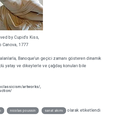
ved by Cupid’s Kiss,
o Canova, 1777
i alanlarla, Banoque’un geçici zamanı gösteren dinamik
lü yatay ve dikeylerle ve çağdaş konuları bile
oclassicism/artworks/
,
uction/
olarak etiketlendi
ı
nicolas poussin
sanat akımı