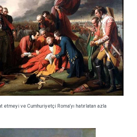
at etmeyi ve Cumhuriyetçi Roma’yı hatırlatan azla