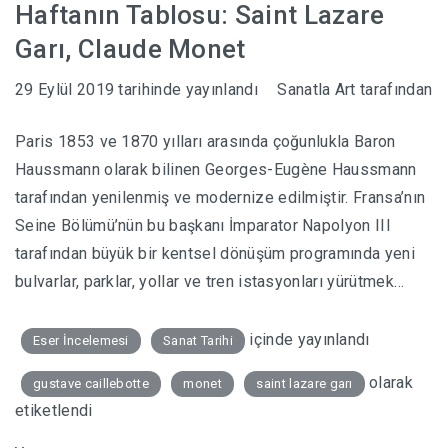
Haftanın Tablosu: Saint Lazare
Garı, Claude Monet
29 Eylül 2019
tarihinde yayınlandı
Sanatla Art
tarafından
Paris 1853 ve 1870 yılları arasında çoğunlukla Baron
Haussmann olarak bilinen Georges-Eugène Haussmann
tarafından yenilenmiş ve modernize edilmiştir. Fransa’nın
Seine Bölümü’nün bu başkanı İmparator Napolyon III
tarafından büyük bir kentsel dönüşüm programında yeni
bulvarlar, parklar, yollar ve tren istasyonları yürütmek…
içinde yayınlandı
Eser İncelemesi
Sanat Tarihi
olarak
gustave caillebotte
monet
saint lazare garı
etiketlendi