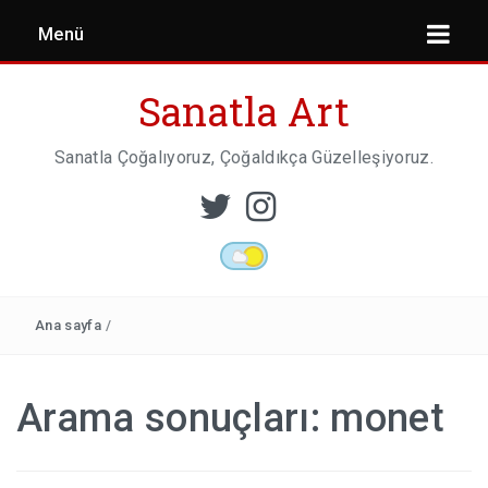
Menü
Sanatla Art
Sanatla Çoğalıyoruz, Çoğaldıkça Güzelleşiyoruz.
ESER İNCELEMESI
HEYKEL SANATI
Ana sayfa
/
MIMARI
Arama sonuçları:
monet