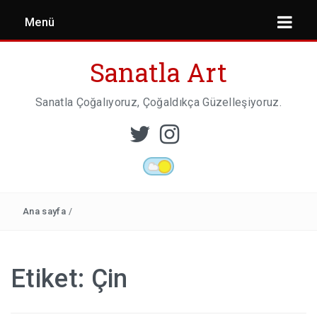
Menü
Sanatla Art
Sanatla Çoğalıyoruz, Çoğaldıkça Güzelleşiyoruz.
ESER İNCELEMESI
HEYKEL SANATI
Ana sayfa
/
MIMARI
Etiket:
Çin