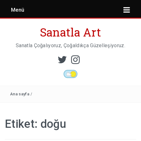
Menü
Sanatla Art
Sanatla Çoğalıyoruz, Çoğaldıkça Güzelleşiyoruz.
ESER İNCELEMESI
HEYKEL SANATI
Ana sayfa
/
MIMARI
Etiket:
doğu