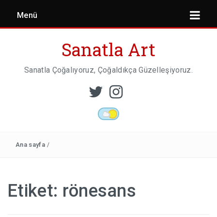
Menü
Sanatla Art
Sanatla Çoğalıyoruz, Çoğaldıkça Güzelleşiyoruz.
ESER İNCELEMESI
HEYKEL SANATI
Ana sayfa
/
MIMARI
Etiket:
rönesans