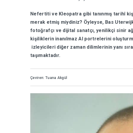
Nefertiti ve Kleopatra gibi tanınmış tarihî ki
merak etmiş miydiniz? Öyleyse, Bas Uterwijk 
fotoğrafçı ve dijital sanatçı, yenilikçi sinir 
kişiliklerin inanılmaz Al portrelerini oluşt
izleyicileri diğer zaman dilimlerinin yanı sı
taşımaktadır.
Çeviren: Tuana Akgül