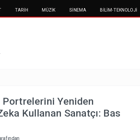
T
TARIH
MÜZIK
SINEMA
BILIM-TEKNOLOJI
.
i Portrelerini Yeniden
Zeka Kullanan Sanatçı: Bas
arafından