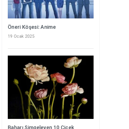
Öneri Köşesi: Anime
19 Ocak 2025
Baharı Simgeleyen 10 Çiçek