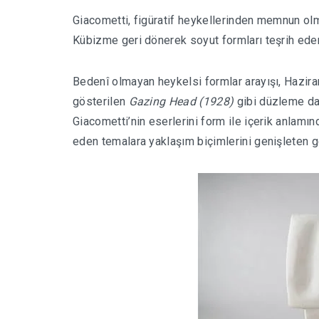
Giacometti, figüratif heykellerinden memnun ol
Kübizme geri dönerek soyut formları teşrih ede
Bedenî olmayan heykelsi formlar arayışı, Hazir
gösterilen
Gazing Head (1928)
gibi düzleme daya
Giacometti’nin eserlerini form ile içerik anlamınd
eden temalara yaklaşım biçimlerini genişleten ge