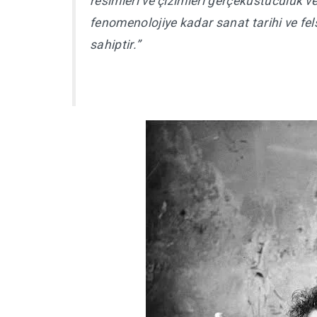
resimleri ve çizimleri gerçeküstücülük 
fenomenolojiye kadar sanat tarihi ve fels
sahiptir.”