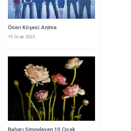
Öneri Köşesi: Anime
19 Ocak 2025
Baharı Simgeleyen 10 Çiçek