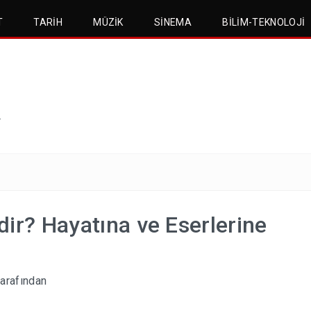
T
TARIH
MÜZIK
SINEMA
BILIM-TEKNOLOJI
.
ir? Hayatına ve Eserlerine
arafından