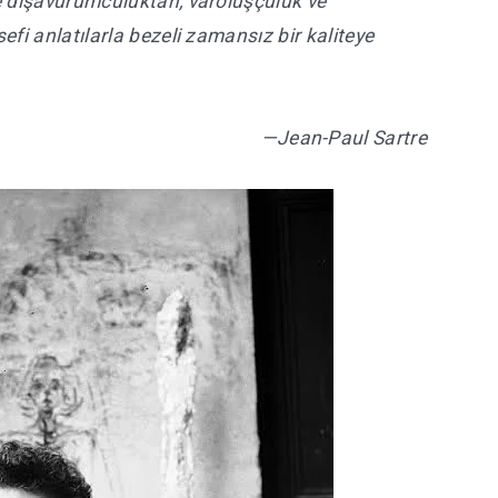
ve dışavurumculuktan, varoluşçuluk ve
efi anlatılarla bezeli zamansız bir kaliteye
—Jean-Paul Sartre