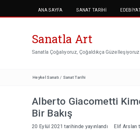
ANA SAYFA
SANAT TARIHI
EDEBIYA
Sanatla Art
Sanatla Çoğalıyoruz, Çoğaldıkça Güzelleşiyoruz
Heykel Sanatı
/
Sanat Tarihi
Alberto Giacometti Kimd
Bir Bakış
20 Eylül 2021
tarihinde yayınlandı
Elif Arslan
t