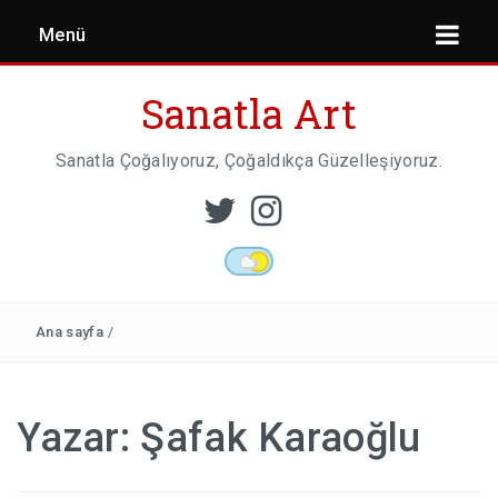
Menü
Sanatla Art
Sanatla Çoğalıyoruz, Çoğaldıkça Güzelleşiyoruz.
ESER İNCELEMESI
HEYKEL SANATI
Ana sayfa
/
MIMARI
Yazar:
Şafak Karaoğlu