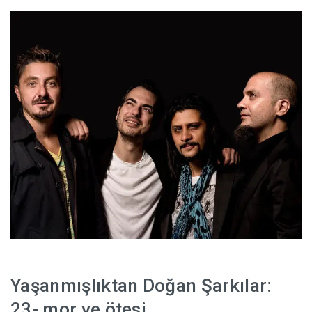
Yaşanmışlıktan Doğan Şarkılar:
23- mor ve ötesi