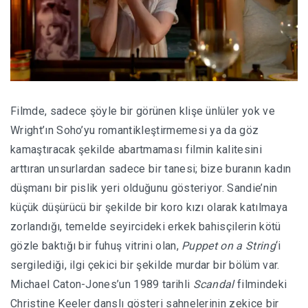
Filmde, sadece şöyle bir görünen klişe ünlüler yok ve
Wright’ın Soho’yu romantikleştirmemesi ya da göz
kamaştıracak şekilde abartmaması filmin kalitesini
arttıran unsurlardan sadece bir tanesi; bize buranın kadın
düşmanı bir pislik yeri olduğunu gösteriyor. Sandie’nin
küçük düşürücü bir şekilde bir koro kızı olarak katılmaya
zorlandığı, temelde seyircideki erkek bahisçilerin kötü
gözle baktığı bir fuhuş vitrini olan,
Puppet on a String
‘i
sergilediği, ilgi çekici bir şekilde murdar bir bölüm var.
Michael Caton-Jones’un 1989 tarihli
Scandal
filmindeki
Christine Keeler danslı gösteri sahnelerinin zekice bir