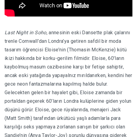
Last Night in Soho
, annesinin eski Dansette plak çalarını
trenle Cornwall’dan Londra’ya getiren safdil bir moda
tasarım öğrencisi Eloise’nin (Thomasin McKenzie) kötü
ikizi hakkında bir korku-gerilim filmidir. Eloise, 60’ların
kaybolmuş masum cazibesine karşı bir fetişe sahiptir,
ancak eski yatağında yapayalnız mırıldanırken, kendini her
gece neon fantazmalarına kapılmış halde bulur.
Gelecekten gelen bir hayalet gibi, Eloise zamanda bir
portaldan geçerek 60’ların Londra kulüplerine giden yolun
düşünü görür. Eloise, gece rüyalarında, menajeri Jack
(Matt Smith) tarafından ürkütücü yaşlı adamlarla para
karşılığı seks yapmaya zorlanan sarışın bir şarkıcı olan
Sandie’nin (Anya Taylor-Joy) sorunlu dünyasına giderek