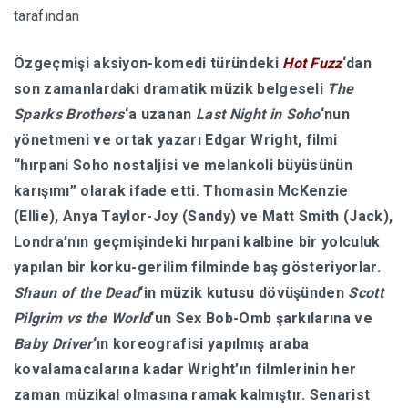
tarafından
HABERLER
Özgeçmişi aksiyon-komedi türündeki
Hot Fuzz
‘dan
son zamanlardaki dramatik müzik belgeseli
The
Sparks Brothers
‘a uzanan
Last Night in Soho
‘nun
yönetmeni ve ortak yazarı Edgar Wright, filmi
“hırpani Soho nostaljisi ve melankoli büyüsünün
karışımı” olarak ifade etti. Thomasin McKenzie
(Ellie), Anya Taylor-Joy (Sandy) ve Matt Smith (Jack),
Londra’nın geçmişindeki hırpani kalbine bir yolculuk
yapılan bir korku-gerilim filminde baş gösteriyorlar.
Shaun of the Dead
‘in müzik kutusu dövüşünden
Scott
Pilgrim vs the World
‘un Sex Bob-Omb şarkılarına ve
Baby Driver
‘ın koreografisi yapılmış araba
kovalamacalarına kadar Wright’ın filmlerinin her
zaman müzikal olmasına ramak kalmıştır. Senarist