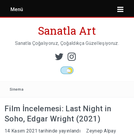
Menü
Sanatla Art
Sanatla Çoğalıyoruz, Çoğaldıkça Güzelleşiyoruz.
ESER İNCELEMESI
HEYKEL SANATI
Sinema
Film İncelemesi: Last Night in
MIMARI
Soho, Edgar Wright (2021)
14 Kasım 2021
tarihinde yayınlandı
Zeynep Alpay