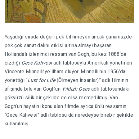
Yaşadığı sırada değeri pek bilinmeyen ancak günümüzde
pek çok sanat dalını etkisi altına almayı başaran
Hollandalı izlenimci ressam van Gogh, bu kez 1888’de
çizdiği
Gece Kahvesi
adlı tablosuyla Amerikalı yönetmen
Vincente Minnelli’ye ilham oluyor. Minnelli’nin 1956’da
yönettiği “
Lust for Life
(Ölmeyen İnsanlar)” adlı filminin
afişinde bile van Gogh’un
Yıldızlı Gece
adlı tablosundaki
gökyüzü silik bir şekilde de olsa resmedilmiş. Van
Gogh’un hayatını konu alan filmde ayrıca ünlü ressamın
“Gece Kahvesi” adlı tablosu da neredeyse birebir şekilde
kullanılmış.