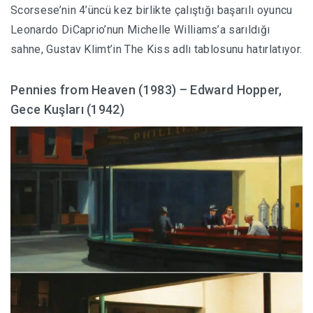
Scorsese’nin 4’üncü kez birlikte çalıştığı başarılı oyuncu
Leonardo DiCaprio’nun Michelle Williams’a sarıldığı
sahne, Gustav Klimt’in The Kiss adlı tablosunu hatırlatıyor.
Pennies from Heaven (1983) – Edward Hopper,
Gece Kuşları (1942)