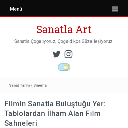
Menü
Sanatla Art
Sanatla Çoğalıyoruz, Çoğaldıkça Güzelleşiyoruz.
ESER İNCELEMESI
HEYKEL SANATI
Sanat Tarihi
/
Sinema
Filmin Sanatla Buluştuğu Yer:
MIMARI
Tablolardan İlham Alan Film
Sahneleri