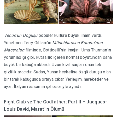
Venüs’ün Doğuşu
popüler kültüre büyük ilham verdi.
Yönetmen
Terry Gilliam’ın
Münchhausen Baronu’nun
Maceraları
filminde, Botticelli’nin imajını, Uma Thurman’ın
yorumladığı gibi, kutsallık içeren normal boyutundan daha
büyük bir kabuğa aktardı. Uzun kızıl saçları onun tek
gizlilik aracıdır. Sudan, Yunan heykeline özgü duruşu olan
bir tarak kabuğunda ortaya çıkar. Yerleşim, hareketler ve
ayar; İtalyan ressamın şaheseriyle aynıdır.
Fight Club ve The Godfather: Part II – Jacques-
Louis David, Marat’ın Ölümü