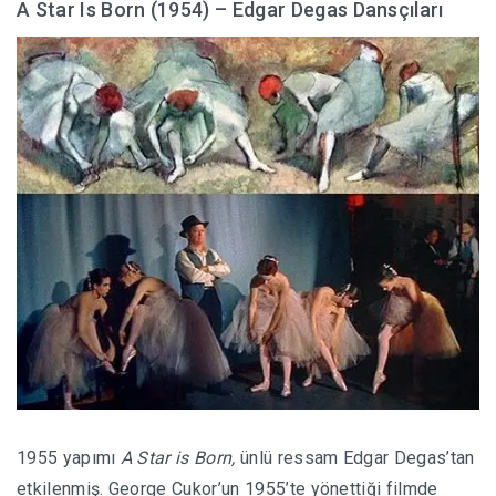
A Star Is Born (1954) – Edgar Degas Dansçıları
1955 yapımı
A Star is Born,
ünlü ressam Edgar Degas’tan
etkilenmiş. George Cukor’un 1955’te yönettiği filmde