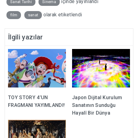
içinde yayınlandı
Sanat Tarihi
Sinema
olarak etiketlendi
film
sanat
İlgili yazılar
TOY STORY 4’UN
Japon Dijital Kurulum
FRAGMANI YAYIMLANDI!
Sanatının Sunduğu
Hayalî Bir Dünya