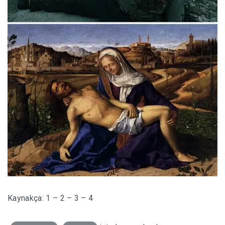
Kaynakça:
1
–
2
–
3
–
4