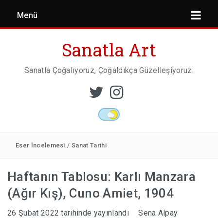
Menü
Sanatla Art
Sanatla Çoğalıyoruz, Çoğaldıkça Güzelleşiyoruz.
ESER İNCELEMESI
HEYKEL SANATI
Eser İncelemesi
/
Sanat Tarihi
Haftanın Tablosu: Karlı Manzara
MIMARI
(Ağır Kış), Cuno Amiet, 1904
26 Şubat 2022
tarihinde yayınlandı
Sena Alpay