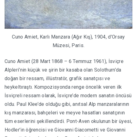
Cuno Amiet, Karlı Manzara (Ağır Kış), 1904, d’Orsay
Müzesi, Paris.
Cuno Amiet (28 Mart 1868 – 6 Temmuz 1961), İsviçre
Alpleri’nin küçük ve şirin bir kasaba olan Solothurn’da
doğan bir ressam, illüstratör, grafik sanatçısı ve
heykeltıraştı. Kompozisyonda renge öncelik veren ilk
İsviçreli ressam olarak, İsviçre’de modern sanatın öncüsü
oldu. Paul Klee’de olduğu gibi, anıtsal Alp manzaralarının
kış manzarası, bahçeleri ve meyve hasatları sanatçının
tüm eserlerini şekillendirdi. Pont-Aven okulunun bir üyesi,
Hodler’in öğrencisi ve Giovanni Giacometti ve Giovanni