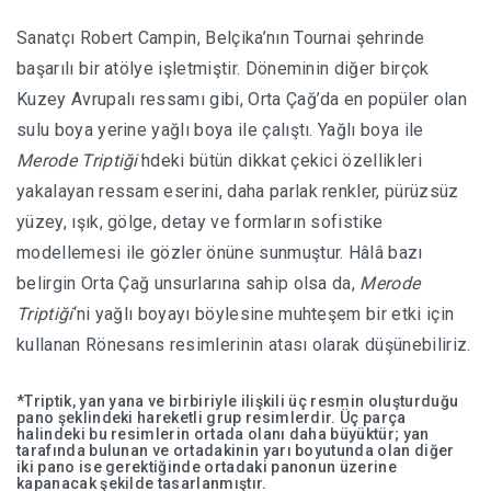
Sanatçı Robert Campin, Belçika’nın Tournai şehrinde
başarılı bir atölye işletmiştir. Döneminin diğer birçok
Kuzey Avrupalı ressamı gibi, Orta Çağ’da en popüler olan
sulu boya yerine yağlı boya ile çalıştı. Yağlı boya ile
Merode Triptiği’
ndeki bütün dikkat çekici özellikleri
yakalayan ressam eserini, daha parlak renkler, pürüzsüz
yüzey, ışık, gölge, detay ve formların sofistike
modellemesi ile gözler önüne sunmuştur. Hâlâ bazı
belirgin Orta Çağ unsurlarına sahip olsa da,
Merode
Triptiği
‘ni yağlı boyayı böylesine muhteşem bir etki için
kullanan Rönesans resimlerinin atası olarak düşünebiliriz.
*Triptik, yan yana ve birbiriyle ilişkili üç resmin oluşturduğu
pano şeklindeki hareketli grup resimlerdir. Üç parça
halindeki bu resimlerin ortada olanı daha büyüktür; yan
tarafında bulunan ve ortadakinin yarı boyutunda olan diğer
iki pano ise gerektiğinde ortadaki panonun üzerine
kapanacak şekilde tasarlanmıştır.