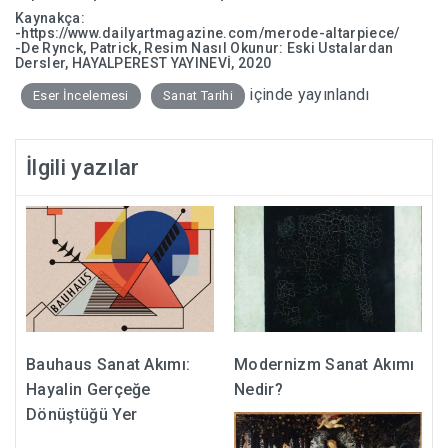
Kaynakça:
-https://www.dailyartmagazine.com/merode-altarpiece/
-De Rynck, Patrick, Resim Nasıl Okunur: Eski Ustalardan
Dersler, HAYALPEREST YAYINEVİ, 2020
içinde yayınlandı
Eser İncelemesi
Sanat Tarihi
İlgili yazılar
Bauhaus Sanat Akımı:
Modernizm Sanat Akımı
Hayalin Gerçeğe
Nedir?
Dönüştüğü Yer