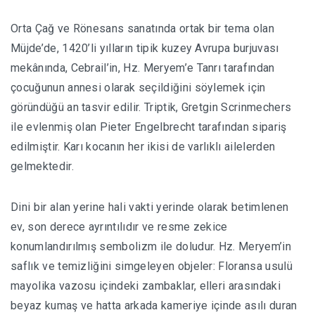
Orta Çağ ve Rönesans sanatında ortak bir tema olan
Müjde’de, 1420’li yılların tipik kuzey Avrupa burjuvası
mekânında, Cebrail’in, Hz. Meryem’e Tanrı tarafından
çocuğunun annesi olarak seçildiğini söylemek için
göründüğü an tasvir edilir. Triptik, Gretgin Scrinmechers
ile evlenmiş olan Pieter Engelbrecht tarafından sipariş
edilmiştir. Karı kocanın her ikisi de varlıklı ailelerden
gelmektedir.
Dini bir alan yerine hali vakti yerinde olarak betimlenen
ev, son derece ayrıntılıdır ve resme zekice
konumlandırılmış sembolizm ile doludur. Hz. Meryem’in
saflık ve temizliğini simgeleyen objeler: Floransa usulü
mayolika vazosu içindeki zambaklar, elleri arasındaki
beyaz kumaş ve hatta arkada kameriye içinde asılı duran