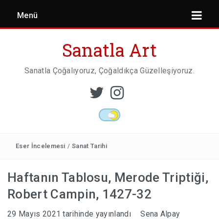
Menü
Sanatla Art
Sanatla Çoğalıyoruz, Çoğaldıkça Güzelleşiyoruz.
ESER İNCELEMESI
HEYKEL SANATI
Eser İncelemesi
/
Sanat Tarihi
Haftanın Tablosu, Merode Triptiği,
MIMARI
Robert Campin, 1427-32
29 Mayıs 2021
tarihinde yayınlandı
Sena Alpay