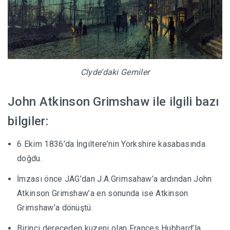
Clyde’daki Gemiler
John Atkinson Grimshaw ile ilgili bazı
bilgiler:
6 Ekim 1836’da İngiltere’nin Yorkshire kasabasında
doğdu.
İmzası önce JAG’dan J.A.Grimsahaw’a ardından John
Atkinson Grimshaw’a en sonunda ise Atkinson
Grimshaw’a dönüştü.
Birinci dereceden kuzeni olan Frances Hubbard’la