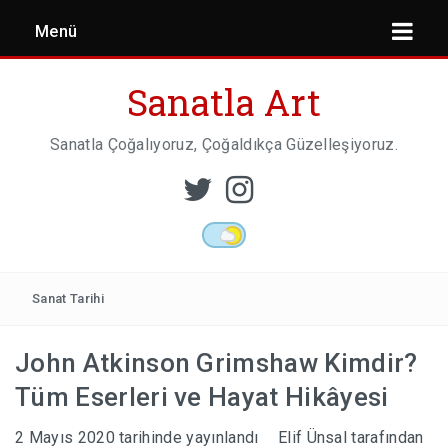
Menü
Sanatla Art
Sanatla Çoğalıyoruz, Çoğaldıkça Güzelleşiyoruz.
ESER İNCELEMESI
HEYKEL SANATI
Sanat Tarihi
John Atkinson Grimshaw Kimdir?
MIMARI
Tüm Eserleri ve Hayat Hikâyesi
2 Mayıs 2020
tarihinde yayınlandı
Elif Ünsal
tarafından