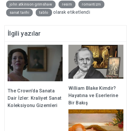
john atkinson grimshaw
resim
romantizm
olarak etiketlendi
sanat tarihi
tablo
İlgili yazılar
William Blake Kimdir?
The Crown’da Sanata
Hayatına ve Eserlerine
Dair İzler: Kraliyet Sanat
Bir Bakış
Koleksiyonu Gizemleri