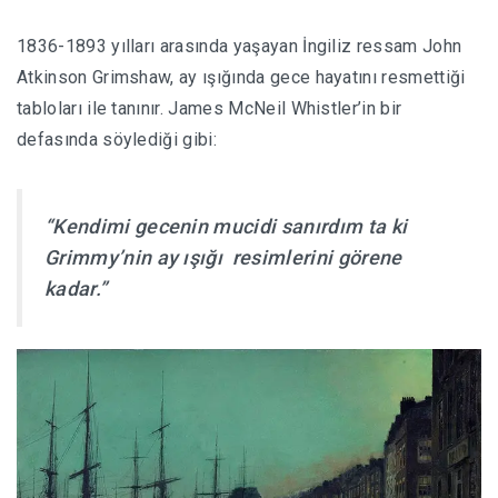
1836-1893 yılları arasında yaşayan İngiliz ressam John
HABERLER
Atkinson Grimshaw, ay ışığında gece hayatını resmettiği
tabloları ile tanınır. James McNeil Whistler’in bir
defasında söylediği gibi:
“Kendimi gecenin mucidi sanırdım ta ki
Grimmy’nin ay ı
ş
ı
ğ
ı
resimlerini görene
kadar.”