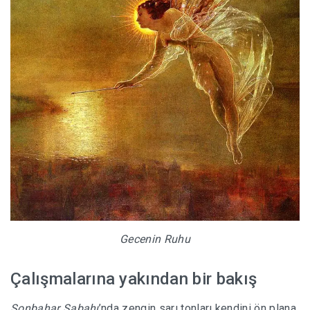
Gecenin Ruhu
Çalışmalarına yakından bir bakış
Sonbahar Sabahı
’nda zengin sarı tonları kendini ön plana