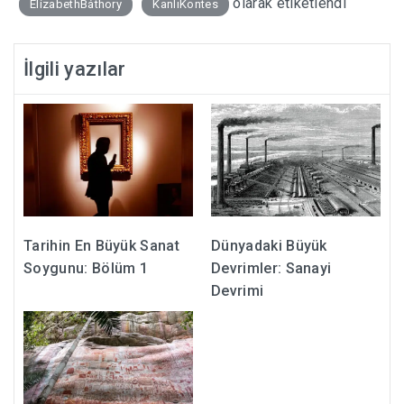
olarak etiketlendi
ElizabethBáthory
KanlıKontes
İlgili yazılar
Tarihin En Büyük Sanat
Dünyadaki Büyük
Soygunu: Bölüm 1
Devrimler: Sanayi
Devrimi