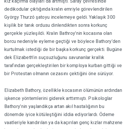
kız kaçırma olayları da artmıştı. Saray çevresinde
dedikodular çıktığında kralın emriyle görevlendirilen
György Thurzó şatoyu incelemeye geldi. Yaklaşık 300
kişilik bir tanık ordusu dinlendikten sonra korkunç
gerçekle yüzleşildi. Kralın Bathroy’nin kocasına olan
borcu nedeniyle eyleme geçtiği ve böylece Bathory’den
kurtulmak istediği de bir başka korkunç gerçekti. Bugüne
dek Elizabeth’in suçsuzluğunu savunanlar krallık
tarafından gerçekleştirilen bir komploya kurban gittiği ve
bir Protestan olmanın cezasını çektiğini öne sürüyor.
Elizabeth Bathory, özellikle kocasının ölümünün ardından
işkence yöntemlerini giderek arttırmıştı. Psikologlar
Bathory’nin yaşlandıkça artan akıl hastalığının bu
dönemde iyice kötüleştiğini iddia ediyorlardı. Ödeme
vaatleriyle kandırılan ya da kaçırılan genç kızlar mahzene