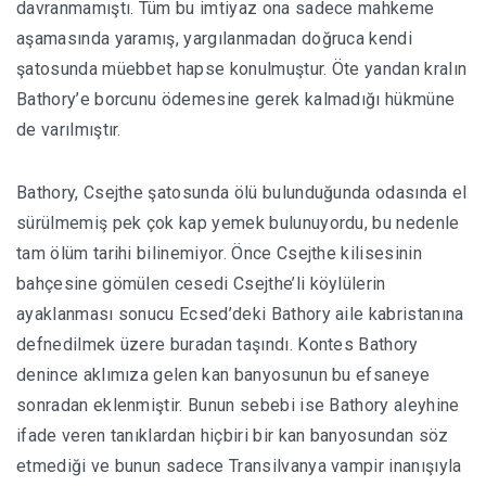
davranmamıştı. Tüm bu imtiyaz ona sadece mahkeme
aşamasında yaramış, yargılanmadan doğruca kendi
şatosunda müebbet hapse konulmuştur. Öte yandan kralın
Bathory’e borcunu ödemesine gerek kalmadığı hükmüne
de varılmıştır.
Bathory, Csejthe şatosunda ölü bulunduğunda odasında el
sürülmemiş pek çok kap yemek bulunuyordu, bu nedenle
tam ölüm tarihi bilinemiyor. Önce Csejthe kilisesinin
bahçesine gömülen cesedi Csejthe’li köylülerin
ayaklanması sonucu Ecsed’deki Bathory aile kabristanına
defnedilmek üzere buradan taşındı. Kontes Bathory
denince aklımıza gelen kan banyosunun bu efsaneye
sonradan eklenmiştir. Bunun sebebi ise Bathory aleyhine
ifade veren tanıklardan hiçbiri bir kan banyosundan söz
etmediği ve bunun sadece Transilvanya vampir inanışıyla