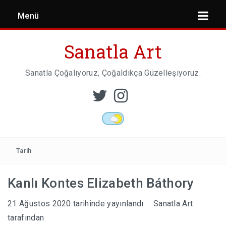
Menü
Sanatla Art
Sanatla Çoğalıyoruz, Çoğaldıkça Güzelleşiyoruz.
ESER İNCELEMESI
HEYKEL SANATI
Tarih
Kanlı Kontes Elizabeth Báthory
MIMARI
21 Ağustos 2020
tarihinde yayınlandı
Sanatla Art
tarafından