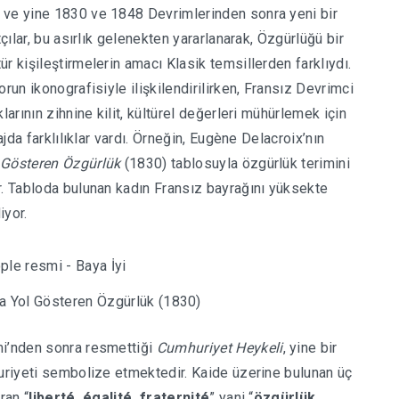
 ve yine 1830 ve 1848 Devrimlerinden sonra yeni bir
çılar, bu asırlık gelenekten yararlanarak, Özgürlüğü bir
r kişileştirmelerin amacı Klasik temsillerden farklıydı.
run ikonografisiyle ilişkilendirilirken, Fransız Devrimci
klarının zihnine kilit, kültürel değerleri mühürlemek için
jda farklılıklar vardı.
Örneğin, Eugène Delacroix’nın
 Gösteren Özgürlük
(1830) tablosuyla özgürlük terimini
r. Tabloda bulunan kadın Fransız bayrağını yüksekte
diyor.
a Yol Gösteren Özgürlük (1830)
mi’nden sonra resmettiği
Cumhuriyet Heykeli
, yine bir
huriyeti sembolize etmektedir. Kaide üzerine bulunan üç
ran “
liberté, égalité, fraternité
” yani “
özgürlük,