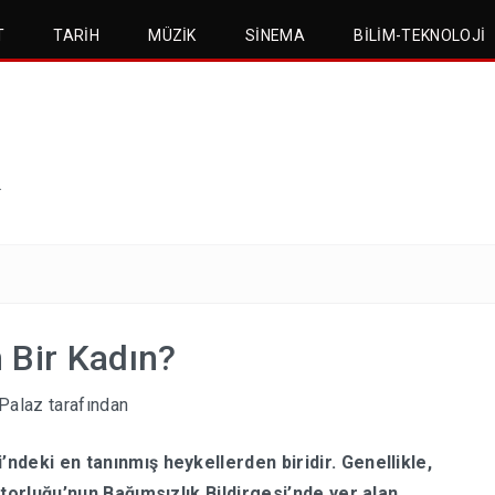
T
TARIH
MÜZIK
SINEMA
BILIM-TEKNOLOJI
.
 Bir Kadın?
Palaz
tarafından
i’ndeki en tanınmış
heykellerden
biridir. Genellikle,
torluğu’nun Bağımsızlık Bildirgesi’nde yer alan