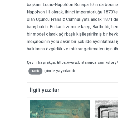
başkanı Louis-Napoléon Bonaparte’ın darbesine y
Napolyon III olarak, İkinci İmparatorluğu 1870’te 
olan Üçüncü Fransız Cumhuriyeti, ancak 1871’d
barış buldu. Bu kanlı zemine karşı, Bartholdi, he
bir model olarak ağırbaşlı kişileştirilmiş bir he
meşalesinin yolu sakin bir şekilde aydınlatmasıy
halklarına özgürlük ve istikrar getirmeleri için il
Çeviri kaynakça:
https://www.britannica.com/story
içinde yayınlandı
Tarih
İlgili yazılar