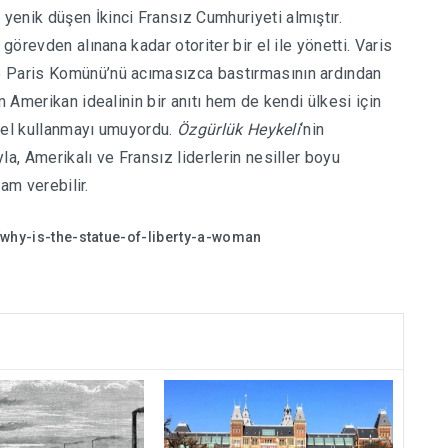
enik düşen İkinci Fransız Cumhuriyeti almıştır.
görevden alınana kadar otoriter bir el ile yönetti. Varis
e Paris Komünü’nü acımasızca bastırmasının ardından
m Amerikan idealinin bir anıtı hem de kendi ülkesi için
ykel kullanmayı umuyordu.
Özgürlük Heykeli
‘nin
la, Amerikalı ve Fransız liderlerin nesiller boyu
ham verebilir.
/why-is-the-statue-of-liberty-a-woman