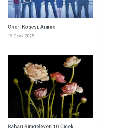
Öneri Köşesi: Anime
19 Ocak 2025
Baharı Simgeleyen 10 Çiçek