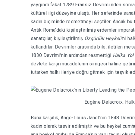
yaygındı fakat
1789 Fransız Devrimi’nden sonra
kültürel ilgi düzeyine ulaştı. Her seferinde sanat
kadın biçiminde resmetmeyi seçtiler. Ancak bu tü
Antik Roma’daki kişileştirilmiş erdemler imparato
sanatçılar, kişileştirilmiş
Özgürlük Heykeli’
ni hal
kullandılar. D
evrimler arasında bile, iletilen mesa
1830 Devrimi’nin ardından resmettiği
Halka Yol
devlete karşı mücadelenin simgesi haline getiri
tutarken halkı ileriye doğru gitmek için teşvik e
Eugène Delacroix,
Halk
Buna karşılık, Ange-Louis Janet’nin 1848 Devri
kadın olarak tasvir edilmiştir ve bu heykel cum
ana heykel grubu da Fransa’nın yapı taşını oluştu