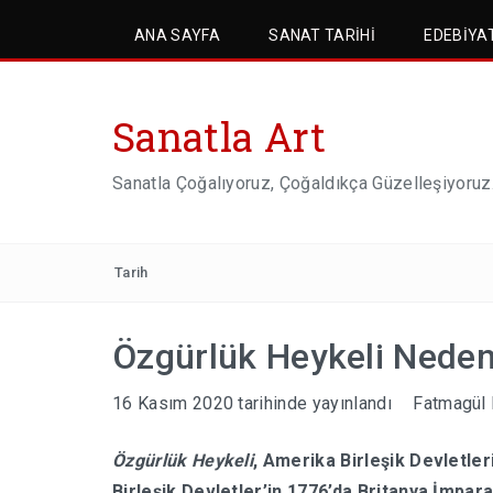
ANA SAYFA
SANAT TARIHI
EDEBIYA
Sanatla Art
Sanatla Çoğalıyoruz, Çoğaldıkça Güzelleşiyoruz
Tarih
Özgürlük Heykeli Neden
16 Kasım 2020
tarihinde yayınlandı
Fatmagül 
Özgürlük Heykeli
, Amerika Birleşik Devletler
Birleşik Devletler’in 1776’da Britanya İmpara