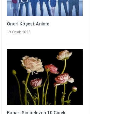
Öneri Köşesi: Anime
19 Ocak 2025
Baharı Simgeleyen 10 Çiçek