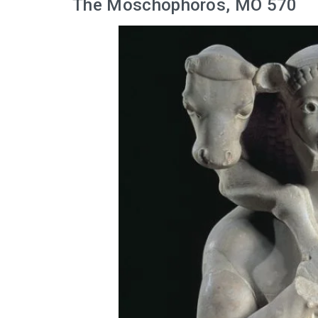
The Moschophoros, MÖ 570