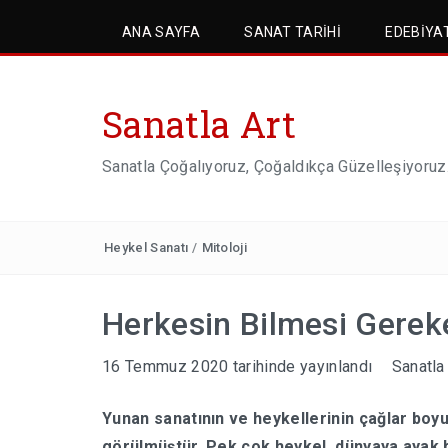
ANA SAYFA
SANAT TARIHI
EDEBIYA
Sanatla Art
Sanatla Çoğalıyoruz, Çoğaldıkça Güzelleşiyoruz
Heykel Sanatı
/
Mitoloji
Herkesin Bilmesi Gereke
16 Temmuz 2020
tarihinde yayınlandı
Sanatla
Yunan sanatının ve heykellerinin çağlar boyu
görülmüştür. Pek çok heykel, dünyaya ayak ba