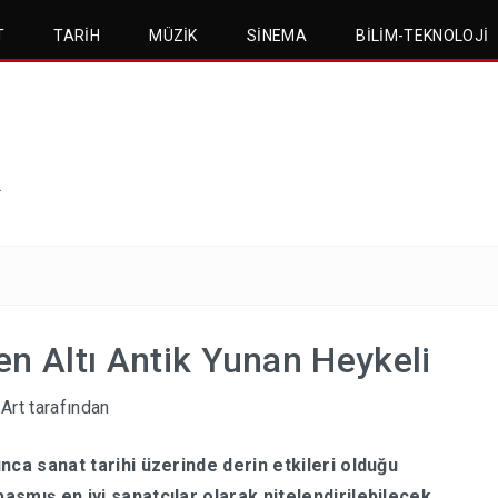
T
TARIH
MÜZIK
SINEMA
BILIM-TEKNOLOJI
.
n Altı Antik Yunan Heykeli
 Art
tarafından
nca sanat tarihi üzerinde derin etkileri olduğu
smış en iyi sanatçılar olarak nitelendirilebilecek