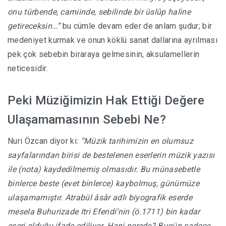
onu türbende, camiinde, sebilinde bir üslûp haline
getireceksin…”
bu cümle devam eder de anlam şudur; bir
medeniyet kurmak ve onun köklü sanat dallarına ayrılması
pek çok sebebin biraraya gelmesinin, aksulamellerin
neticesidir.
Peki Müziğimizin Hak Ettiği Değere
Ulaşamamasının Sebebi Ne?
Nuri Özcan diyor ki:
“Müzik tarihimizin en olumsuz
sayfalarından birisi de bestelenen eserlerin müzik yazısı
ile (nota) kaydedilmemiş olmasıdır. Bu münasebetle
binlerce beste (evet binlerce) kaybolmuş, günümüze
ulaşamamıştır. Atrabül âsâr adlı biyografik eserde
mesela Buhurizade Itri Efendi’nin (ö.1711) bin kadar
eseri olduğu ifade ediliyor. Hani nerede? Bugün sadece