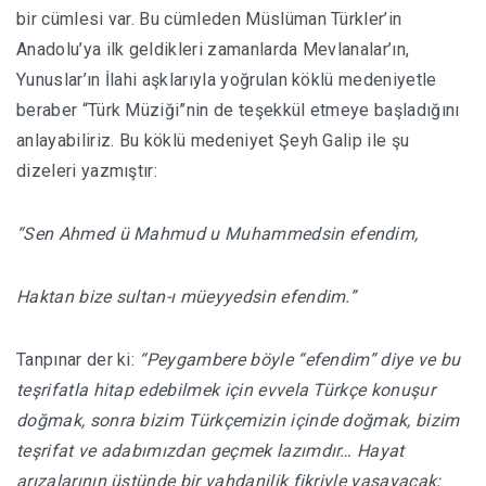
bir cümlesi var. Bu cümleden Müslüman Türkler’in
Anadolu’ya ilk geldikleri zamanlarda Mevlanalar’ın,
Yunuslar’ın İlahi aşklarıyla yoğrulan köklü medeniyetle
beraber “Türk Müziği”nin de teşekkül etmeye başladığını
anlayabiliriz. Bu köklü medeniyet Şeyh Galip ile şu
dizeleri yazmıştır:
“Sen Ahmed ü Mahmud u Muhammedsin efendim,
Haktan bize sultan-ı müeyyedsin efendim.”
Tanpınar der ki:
“Peygambere böyle “efendim” diye ve bu
teşrifatla hitap edebilmek için evvela Türkçe konuşur
doğmak, sonra bizim Türkçemizin içinde doğmak, bizim
teşrifat ve adabımızdan geçmek lazımdır… Hayat
arızalarının üstünde bir vahdanilik fikriyle yaşayacak;