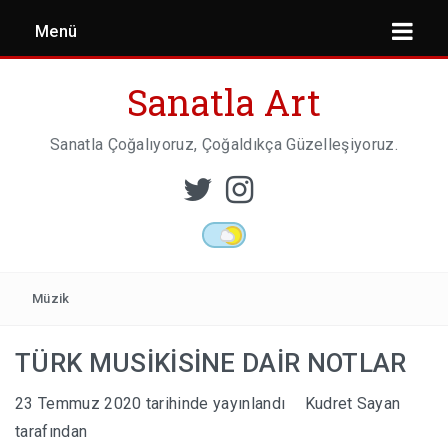
Menü
Sanatla Art
Sanatla Çoğalıyoruz, Çoğaldıkça Güzelleşiyoruz.
ESER İNCELEMESI
HEYKEL SANATI
Müzik
TÜRK MUSİKİSİNE DAİR NOTLAR
MIMARI
23 Temmuz 2020
tarihinde yayınlandı
Kudret Sayan
tarafından