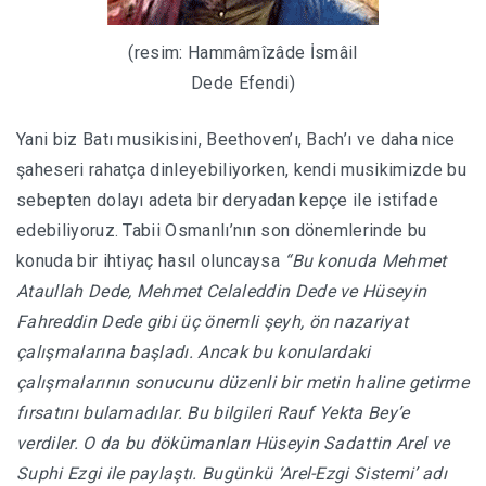
(resim: Hammâmîzâde İsmâil
Dede Efendi)
Yani biz Batı musikisini, Beethoven’ı, Bach’ı ve daha nice
şaheseri rahatça dinleyebiliyorken, kendi musikimizde bu
sebepten dolayı adeta bir deryadan kepçe ile istifade
edebiliyoruz. Tabii Osmanlı’nın son dönemlerinde bu
konuda bir ihtiyaç hasıl oluncaysa
“Bu konuda Mehmet
Ataullah Dede, Mehmet Celaleddin Dede ve Hüseyin
Fahreddin Dede gibi üç önemli şeyh, ön nazariyat
çalışmalarına başladı. Ancak bu konulardaki
çalışmalarının sonucunu düzenli bir metin haline getirme
fırsatını bulamadılar. Bu bilgileri Rauf Yekta Bey’e
verdiler. O da bu dökümanları Hüseyin Sadattin Arel ve
Suphi Ezgi ile paylaştı. Bugünkü ‘Arel-Ezgi Sistemi’ adı