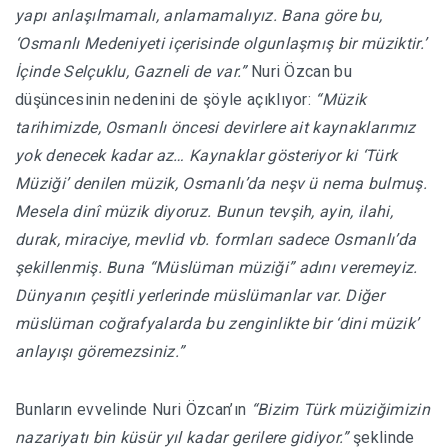
yapı anlaşılmamalı, anlamamalıyız. Bana göre bu,
‘Osmanlı Medeniyeti içerisinde olgunlaşmış bir müziktir.’
İçinde Selçuklu, Gazneli de var.”
Nuri Özcan bu
düşüncesinin nedenini de şöyle açıklıyor:
“Müzik
tarihimizde, Osmanlı öncesi devirlere ait kaynaklarımız
yok denecek kadar az… Kaynaklar gösteriyor ki ‘Türk
Müziği’ denilen müzik, Osmanlı’da neşv ü nema bulmuş.
Mesela dinî müzik diyoruz. Bunun tevşih, ayin, ilahi,
durak, miraciye, mevlid vb. formları sadece Osmanlı’da
şekillenmiş. Buna “Müslüman müziği” adını veremeyiz.
Dünyanın çeşitli yerlerinde müslümanlar var. Diğer
müslüman coğrafyalarda bu zenginlikte bir ‘dini müzik’
anlayışı göremezsiniz.”
Bunların evvelinde Nuri Özcan’ın
“Bizim Türk müziğimizin
nazariyatı bin küsür yıl kadar gerilere gidiyor.”
şeklinde