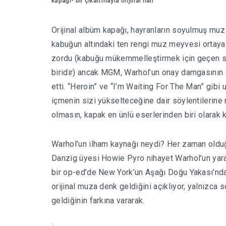
kapağı- bir çıkartmayla orijinal hali
Orijinal albüm kapağı, hayranların soyulmuş muz
kabuğun altındaki ten rengi muz meyvesi ortaya çı
zordu (kabuğu mükemmelleştirmek için geçen s
biridir) ancak MGM, Warhol’un onay damgasının 1
etti. “Heroin” ve “I’m Waiting For The Man” gibi
içmenin sizi yükselteceğine dair söylentilerine
olmasın, kapak en ünlü eserlerinden biri olarak k
Warhol’un ilham kaynağı neydi? Her zaman olduğ
Danzig üyesi Howie Pyro nihayet Warhol’un yarat
bir op-ed’de New York’un Aşağı Doğu Yakası’ndak
orijinal muza denk geldiğini açıklıyor, yalnızc
geldiğinin farkına vararak.