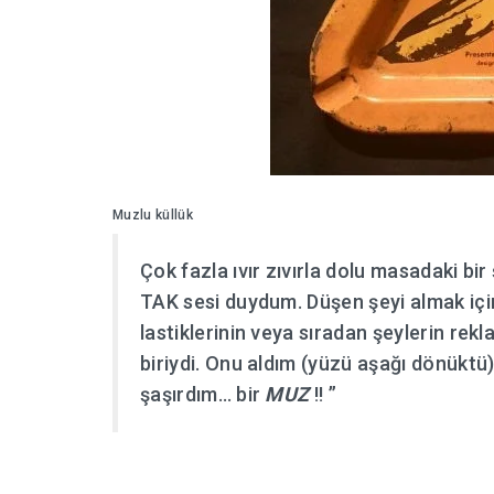
Muzlu küllük
Çok fazla ıvır zıvırla dolu masadaki b
TAK sesi duydum. Düşen şeyi almak için
lastiklerinin veya sıradan şeylerin re
biriydi. Onu aldım (yüzü aşağı dönükt
şaşırdım… bir
MUZ
!! ”