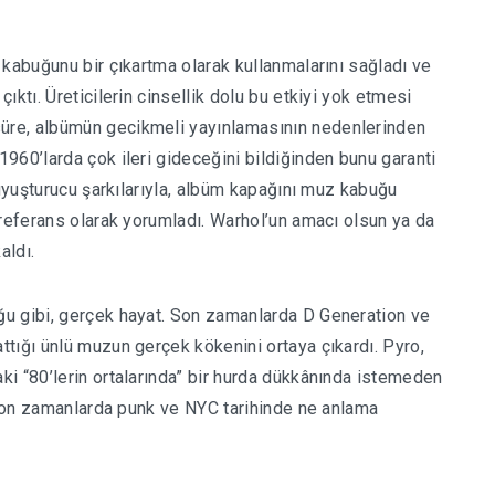
 kabuğunu bir çıkartma olarak kullanmalarını sağladı ve
ktı. Üreticilerin cinsellik dolu bu etkiyi yok etmesi
üre, albümün gecikmeli yayınlamasının nedenlerinden
960’larda çok ileri gideceğini bildiğinden bunu garanti
 uyuşturucu şarkılarıyla, albüm kapağını muz kabuğu
 referans olarak yorumladı. Warhol’un amacı olsun ya da
aldı.
u gibi, gerçek hayat. Son zamanlarda D Generation ve
tığı ünlü muzun gerçek kökenini ortaya çıkardı.
Pyro,
i “80’lerin ortalarında” bir hurda dükkânında istemeden
a son zamanlarda punk ve NYC tarihinde ne anlama