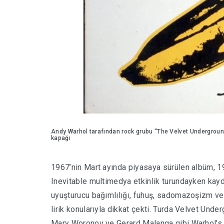
Andy Warhol tarafından rock grubu “The Velvet Undergroun
kapağı
1967’nin Mart ayında piyasaya sürülen albüm, 1
Inevitable multimedya etkinlik turundayken kayd
uyuşturucu bağımlılığı, fuhuş, sadomazoşizm ve c
lirik konularıyla dikkat çekti. Turda Velvet Unde
Mary Woronov ve Gerard Malanga gibi Warhol’s F