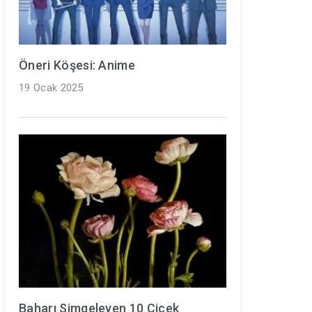
Öneri Köşesi: Anime
19 Ocak 2025
Baharı Simgeleyen 10 Çiçek