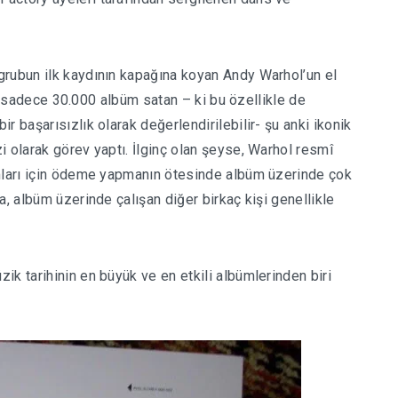
grubun ilk kaydının kapağına koyan Andy Warhol’un el
lde sadece 30.000 albüm satan – ki bu özellikle de
r başarısızlık olarak değerlendirilebilir- şu anki ikonik
i olarak görev yaptı. İlginç olan şeyse, Warhol resmî
umları için ödeme yapmanın ötesinde albüm üzerinde çok
a, albüm üzerinde çalışan diğer birkaç kişi genellikle
k tarihinin en büyük ve en etkili albümlerinden biri