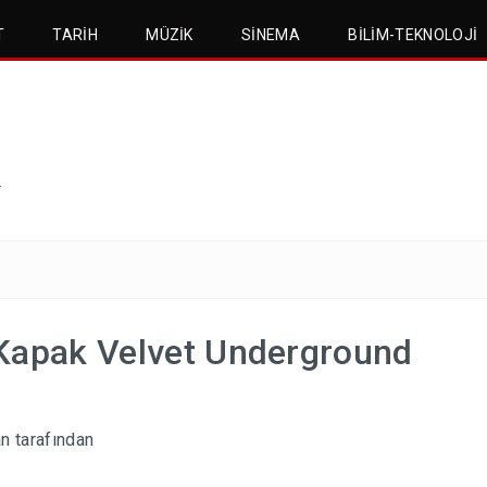
T
TARIH
MÜZIK
SINEMA
BILIM-TEKNOLOJI
.
 Kapak Velvet Underground
an
tarafından