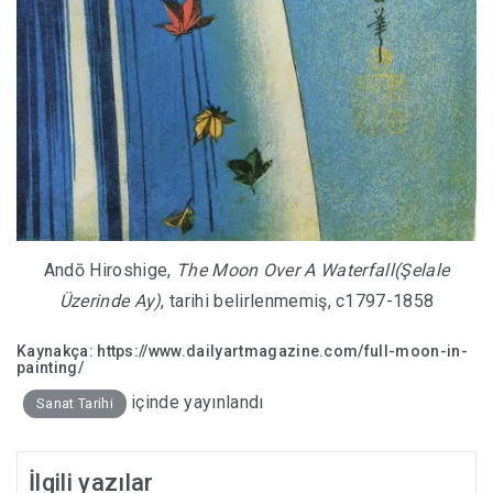
Andō Hiroshige,
The Moon Over A Waterfall(Şelale
Üzerinde Ay)
, tarihi belirlenmemiş, c1797-1858
Kaynakça:
https://www.dailyartmagazine.com/full-moon-in-
painting/
içinde yayınlandı
Sanat Tarihi
İlgili yazılar