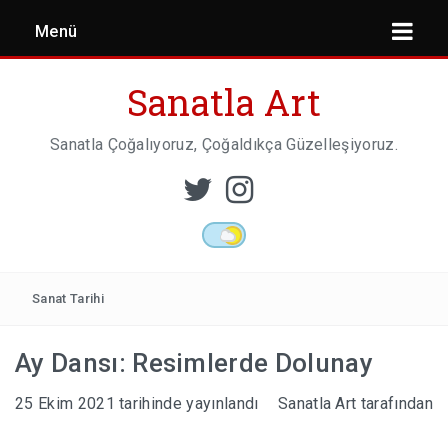
Menü
Sanatla Art
Sanatla Çoğalıyoruz, Çoğaldıkça Güzelleşiyoruz.
ESER İNCELEMESI
HEYKEL SANATI
Sanat Tarihi
Ay Dansı: Resimlerde Dolunay
MIMARI
25 Ekim 2021
tarihinde yayınlandı
Sanatla Art
tarafından