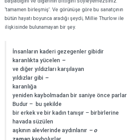
başladığını ve diğerinin bittiğini söyleyemezsiniz:
‘tamamen birleşmiş’. Ve görünüşe göre bu sanatçının
bütün hayatı boyunca aradığı şeydi, Millie Thurlow ile
ilişkisinde bulunamayan bir şey.
İnsanların kaderi gezegenler gibidir
karanlıkta yücelen
–
ve diğer yıldızları karşılayan
yıldızlar gibi
–
karanlığa
yeniden kaybolmadan bir saniye önce parlar
Budur – bu şekilde
bir erkek ve bir kadın tanışır – birbirlerine
havada süzülen
aşkının alevlerinde aydınlanır
– o
zama
n kaybolurlar