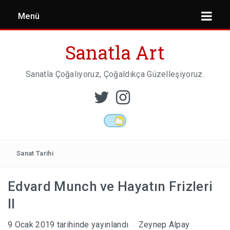
Menü
Sanatla Art
Sanatla Çoğalıyoruz, Çoğaldıkça Güzelleşiyoruz.
ESER İNCELEMESI
HEYKEL SANATI
Sanat Tarihi
Edvard Munch ve Hayatın Frizleri
MIMARI
II
9 Ocak 2019
tarihinde yayınlandı
Zeynep Alpay