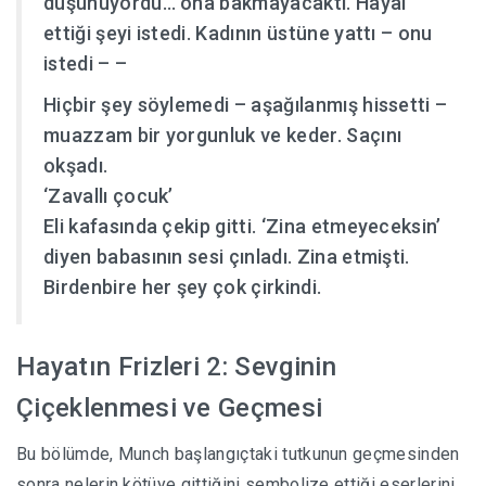
düşünüyordu… ona bakmayacaktı. Hayal
ettiği şeyi istedi. Kadının üstüne yattı – onu
istedi – –
Hiçbir şey söylemedi – aşağılanmış hissetti –
muazzam bir yorgunluk ve keder. Saçını
okşadı.
‘Zavallı çocuk’
Eli kafasında çekip gitti. ‘Zina etmeyeceksin’
diyen babasının sesi çınladı. Zina etmişti.
Birdenbire her şey çok çirkindi.
Hayatın Frizleri 2: Sevginin
Çiçeklenmesi ve Geçmesi
Bu bölümde, Munch başlangıçtaki tutkunun geçmesinden
sonra nelerin kötüye gittiğini sembolize ettiği eserlerini