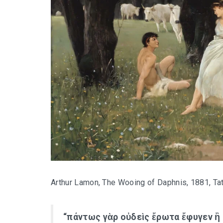
Arthur Lamon, The Wooing of Daphnis, 1881, Tat
“πάντως γὰρ οὐδεὶς ἔρωτα ἔφυγεν ἢ 