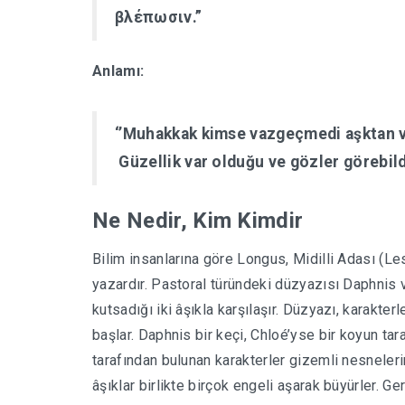
βλέπωσιν.”
Anlamı:
‘’Muhakkak kimse vazgeçmedi aşktan
Güzellik var olduğu ve gözler görebildi
Ne
Nedir, Kim Kimdir
Bilim insanlarına göre Longus, Midilli Adası (L
yazardır. Pastoral türündeki düzyazısı Daphnis 
kutsadığı iki âşıkla karşılaşır. Düzyazı, karakte
başlar. Daphnis bir keçi, Chloé’yse bir koyun taraf
tarafından bulunan karakterler gizemli nesnelerin 
âşıklar birlikte birçok engeli aşarak büyürler. Ge