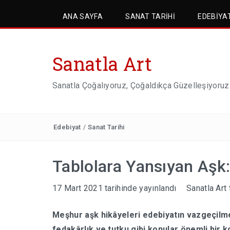
ANA SAYFA
SANAT TARIHI
EDEBIYA
Sanatla Art
Sanatla Çoğalıyoruz, Çoğaldıkça Güzelleşiyoruz
Edebiyat
/
Sanat Tarihi
Tablolara Yansıyan Aşk
17 Mart 2021
tarihinde yayınlandı
Sanatla Art
Meşhur aşk hikâyeleri edebiyatın vazgeçilmez
fedakârlık ve tutku gibi konular önemli bir