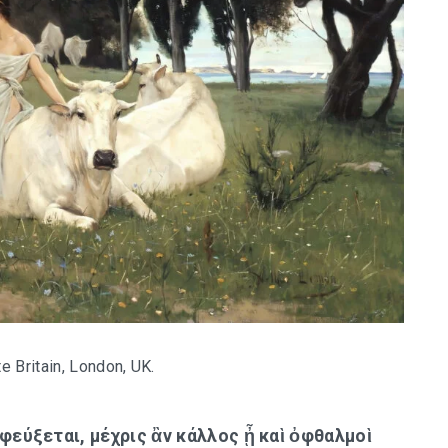
e Britain, London, UK.
φεύξεται, μέχρις ἂν κάλλος ᾖ καὶ ὀφθαλμοὶ