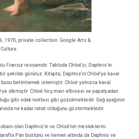
, 1970, private collection.
Google Arts &
Culture.
u Fransız ressamdır. Tabloda Chloé’yi; Daphnis’in
ir şekilde görürüz. Kitapta, Daphnis’in Chloé’ye kaval
a bunu betimlemek istemiştir. Chloé yalnızca kaval
ye dikmiştir. Chloé hoş mavi elbisesi ve papatyadan
lduğu gibi odak noktası gibi gözükmektedir. Sağ ayağının
anında ne kadar rahat olduğunu göstermektedir.
çobanı olan Daphnis’in ve Chloé’nin mesleklerini
tarafta Pan büstünü ve hemen altında da Daphnis ve