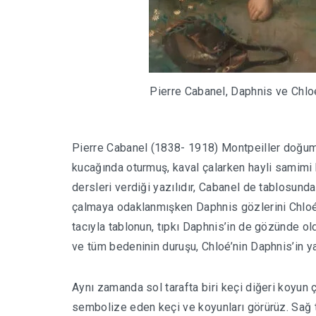
Pierre Cabanel, Daphnis ve Chloé
Pierre Cabanel (1838- 1918) Montpeiller doğuml
kucağında oturmuş, kaval çalarken hayli samimi b
dersleri verdiği yazılıdır, Cabanel de tablosund
çalmaya odaklanmışken Daphnis gözlerini Chloé’
tacıyla tablonun, tıpkı Daphnis’in de gözünde o
ve tüm bedeninin duruşu, Chloé’nin Daphnis’in y
Aynı zamanda sol tarafta biri keçi diğeri koyun 
sembolize eden keçi ve koyunları görürüz. Sağ 