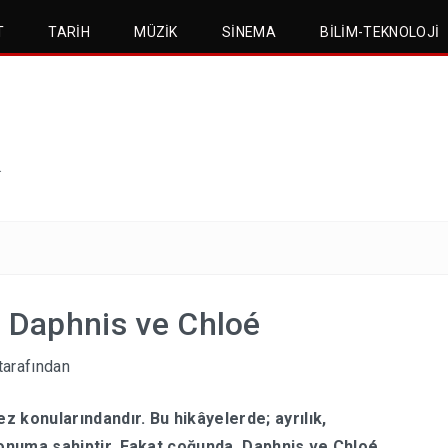
T
TARIH
MÜZIK
SINEMA
BILIM-TEKNOLOJI
.
: Daphnis ve Chloé
tarafından
 konularındandır. Bu hikâyelerde; ayrılık,
 konuma sahiptir. Fakat çoğunda, Daphnis ve Chloé