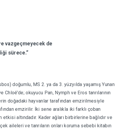
 ve vazgeçmeyecek de
ği sürece.’’
esbos) doğumlu, MS 2. ya da 3. yüzyılda yaşamış Yunan
ve Chloé’de; okuyucu Pan, Nymph ve Eros tanrılarının
rlerin doğadaki hayvanlar tarafından emzirilmesiyle
ından emzirilir. İki sene aralıkla iki farklı çoban
etkisi altındadır. Kader ağları birbirlerine bağlıdır ve
rçek aileleri ve tanrıların onları koruma sebebi kitabın