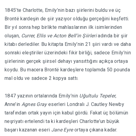
1845’te Charlotte, Emily’nin bazı şiirlerini buldu ve üç
Brontë kardeşin de şiir yazıyor olduğu gerçeğini keşfetti.
Bir yıl sonra hep birlikte mahlaslarının ilk isimlerinden
oluşan,
Currer, Ellis ve Acton Bell’in Şiirleri
adında bir şiir
kitabı derlediler. Bu kitapta Emily’nin 21 şiiri vardı ve daha
sonraki eleştiriler üzerindeki fikir birliği, sadece Emily’nin
şiirlerinin gerçek şiirsel dehayı yansıttığını açıkça ortaya
koydu. Bu macera Brontë kardeşlere toplamda 50 pounda
mal oldu ve sadece 2 kopya sattı.
1847 yazının ortalarında Emily’nin
Uğultulu Tepeler
,
Anne’in
Agnes Gray
eserleri Londralı J. Cautley Newby
tarafından ortak yayın için kabul gördü. Fakat üç bölümün
neşriyatı ertelendi ta ki kardeşleri Charlotte’un büyük
başarı kazanan eseri
Jane Eyre
ortaya çıkana kadar.