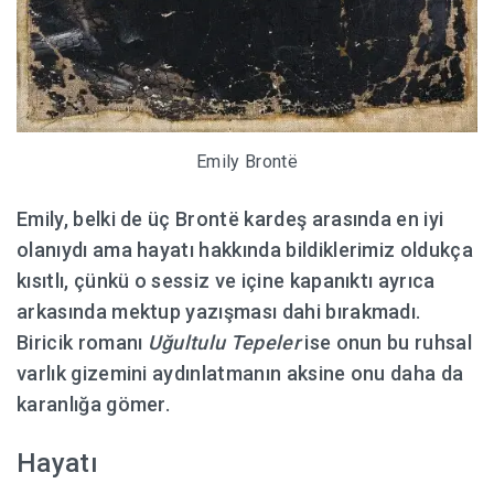
Emily Brontë
Emily, belki de üç Brontë kardeş arasında en iyi
olanıydı ama hayatı hakkında bildiklerimiz oldukça
kısıtlı, çünkü o sessiz ve içine kapanıktı ayrıca
arkasında mektup yazışması dahi bırakmadı.
Biricik romanı
Uğultulu Tepeler
ise onun bu ruhsal
varlık gizemini aydınlatmanın aksine onu daha da
karanlığa gömer.
Hayatı