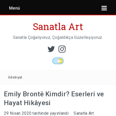
Menü
Sanatla Art
Sanatla Çoğalıyoruz, Çoğaldıkça Güzelleşiyoruz.
ESER İNCELEMESI
HEYKEL SANATI
Edebiyat
Emily Brontë Kimdir? Eserleri ve
MIMARI
Hayat Hikâyesi
29 Nisan 2020
tarihinde yayınlandı
Sanatla Art