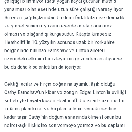
çalıştığı bilinmiyor fakat yoğun hayal gücünün müthiş
yansıması olan eserinde uzun süre çalıştığı varsayılıyor.
Bu eseri çağdaşlarından bu denli farklı kılan ise dramatik
ve şiirsel sunumu, yazarın eserde adeta görünmez
olması ve olağandışı kurgusudur. Kitapta kimsesiz
Heathcliff’in 18. yüzyılın sonunda uzak bir Yorkshire
bölgesinde bulunan Earnshaw ve Linton aileleri
üzerindeki etkisini bir izleyicinin gözünden anlatıyor ve
bu da daha kısa anlatıları da içeriyor.
Çektiği acılar ve hırçın doğasına uyumlu, âşık olduğu
Cathy Earnshaw’un kibar ve zengin Edgar Linton’la evliliği
sebebiyle hayata küsen Heathcliff, bu iki aile üzerine bir
intikam planı kurar ve bu planı ailenin sonraki nesline
kadar taşır. Cathy’nin doğum esnasında ölmesi onun bu
nefret-aşk ilişkisine son vermeye yetmez ve bu saplantı