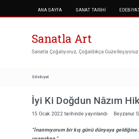
ANA SAYFA
SANAT TARIHI
EDEBIYA
Sanatla Art
Sanatla Çoğalıyoruz, Çoğaldıkça Güzelleşiyoruz
Edebiyat
İyi Ki Doğdun Nâzım Hi
15 Ocak 2022
tarihinde yayınlandı
Beyzanur S
”İnanmıyorum bir kış günü dünyaya geldiğine
uyanırken.”