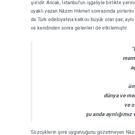
şiiridir. Ancak, İstanbul’un işgaliyle birlikte yerin
uyaklı yazan Nâzım Hikmet sonrasında şiirlerini
de Türk edebiyatına katkısı büyük olan şair, ayn
ve kendinden sonra gelenleri de etkilemiştir.
”
meml
a
üm
dünya ve me
ve o
şu anda ayrılığımız 
Sözcüklerin şiire uygunluğunu gözetmeyen Nâzı