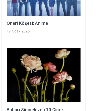
Öneri Köşesi: Anime
19 Ocak 2025
Baharı Simgeleyen 10 Çiçek