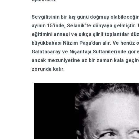
Sevgilisinin bir kış günü doğmuş olabilece
ayının 15’inde, Selanik’te dünyaya gelmiştir. 
eğitimini annesi ve sıkça şiirli toplantılar d
büyükbabası Nâzım Paşa’dan alır. Ve henüz on 
Galatasaray ve Nişantaşı Sultanilerinde gör
ancak mezuniyetine az bir zaman kala geçird
zorunda kalır.