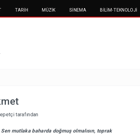
T
TARIH
MÜZIK
SINEMA
BILIM-TEKNOLOJI
.
kmet
epetçi
tarafından
. Sen mutlaka baharda doğmuş olmalısın, toprak