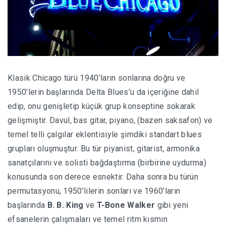
Klasik Chicago türü 1940’ların sonlarına doğru ve
1950’lerin başlarında Delta Blues’u da içeriğine dahil
edip, onu genişletip küçük grup konseptine sokarak
gelişmiştir. Davul, bas gitar, piyano, (bazen saksafon) ve
temel telli çalgılar eklentisiyle şimdiki standart blues
grupları oluşmuştur. Bu tür piyanist, gitarist, armonika
sanatçılarını ve solisti bağdaştırma (birbirine uydurma)
konusunda son derece esnektir. Daha sonra bu türün
permutasyonu, 1950’lilerin sonları ve 1960’ların
başlarında
B. B. King
ve
T-Bone Walker
gibi yeni
efsanelerin çalışmaları ve temel ritm kısmın