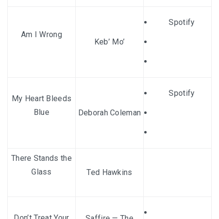
Spotify
Am I Wrong
Keb’ Mo’
Spotify
My Heart Bleeds
Blue
Deborah Coleman
There Stands the
Glass
Ted Hawkins
Don’t Treat Your
Saffire — The