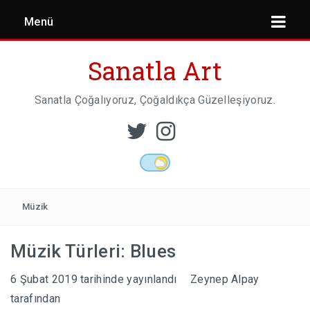
Menü
Sanatla Art
Sanatla Çoğalıyoruz, Çoğaldıkça Güzelleşiyoruz.
ESER İNCELEMESI
HEYKEL SANATI
Müzik
Müzik Türleri: Blues
MIMARI
6 Şubat 2019
tarihinde yayınlandı
Zeynep Alpay
tarafından