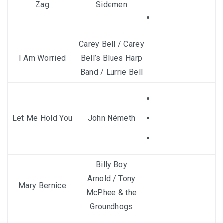
Zag
Sidemen
Carey Bell
/
Carey
I Am Worried
Bell’s Blues Harp
Band
/
Lurrie Bell
Let Me Hold You
John Németh
Billy Boy
Arnold
/
Tony
Mary Bernice
McPhee & the
Groundhogs