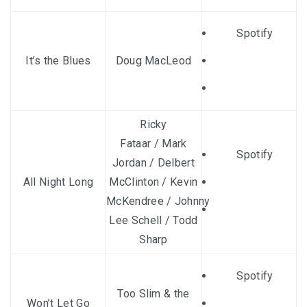
Spotify
It’s the Blues
Doug MacLeod
Ricky
Fataar
/
Mark
Spotify
Jordan
/
Delbert
All Night Long
McClinton
/
Kevin
McKendree
/
Johnny
Lee Schell
/
Todd
Sharp
Spotify
Too Slim & the
Won’t Let Go