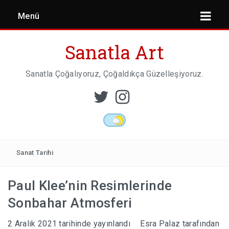
Menü
Sanatla Art
Sanatla Çoğalıyoruz, Çoğaldıkça Güzelleşiyoruz.
ESER İNCELEMESI
HEYKEL SANATI
Sanat Tarihi
Paul Klee’nin Resimlerinde
MIMARI
Sonbahar Atmosferi
2 Aralık 2021
tarihinde yayınlandı
Esra Palaz
tarafından