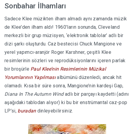
Sonbahar İlhamları
Sadece Klee müzikten ilham almadı aynı zamanda müzik
de Klee’den ilham aldı! 1960’ların sonunda, Cleveland
merkezli bir grup müzisyen, ‘elektronik tablolar’ adlı bir
dizi şarkı oluşturdu.
Caz bestecisi Chuck Mangione ve
yerel yapımcı-aranjör Roger Karshner, çeşitli Klee
resimlerinin sözleri ve reprodüksiyonlarını içeren parlak
bir broşürle
Paul Klee’nin Resimlerinin Müzikal
Yorumlarının Yapılması
albümünü düzenledi, ancak hit
olamadı. Kısa bir süre sonra, Mangione’nin kardeşi Gap,
Diana In The Autumn Wind
adlı bir parçayı kaydetti (adını
aşağıdaki tablodan alıyor) ki bu bir enstrümantal caz-pop
LP’si,
buradan
dinleyebilirsiniz.