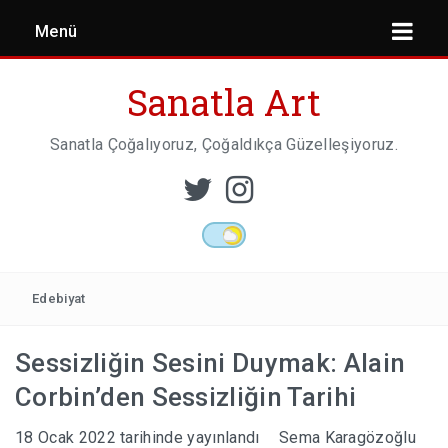
Menü
Sanatla Art
Sanatla Çoğalıyoruz, Çoğaldıkça Güzelleşiyoruz.
ESER İNCELEMESI
HEYKEL SANATI
Edebiyat
Sessizliğin Sesini Duymak: Alain
MIMARI
Corbin’den Sessizliğin Tarihi
18 Ocak 2022
tarihinde yayınlandı
Sema Karagözoğlu