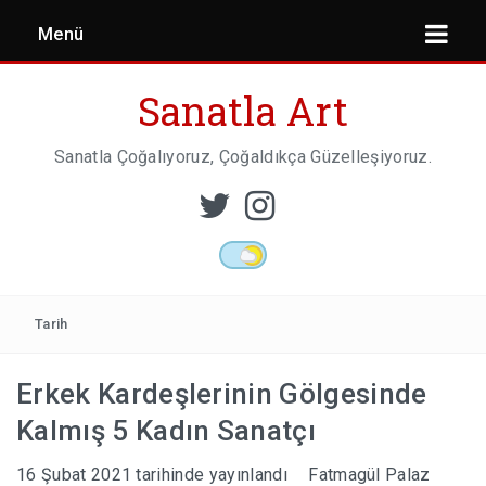
Menü
Sanatla Art
Sanatla Çoğalıyoruz, Çoğaldıkça Güzelleşiyoruz.
ESER İNCELEMESI
HEYKEL SANATI
Tarih
Erkek Kardeşlerinin Gölgesinde
MIMARI
Kalmış 5 Kadın Sanatçı
16 Şubat 2021
tarihinde yayınlandı
Fatmagül Palaz