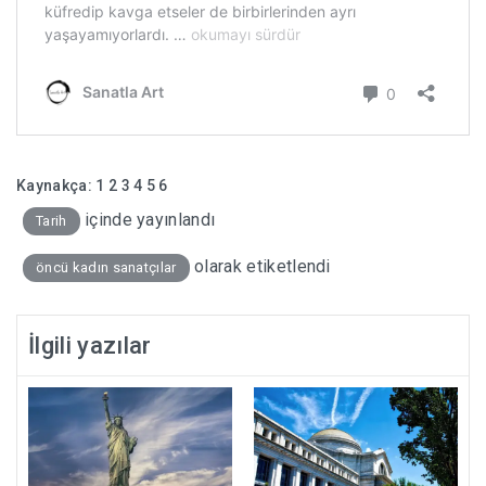
Kaynakça:
1
2
3
4
5
6
içinde yayınlandı
Tarih
olarak etiketlendi
öncü kadın sanatçılar
İlgili yazılar