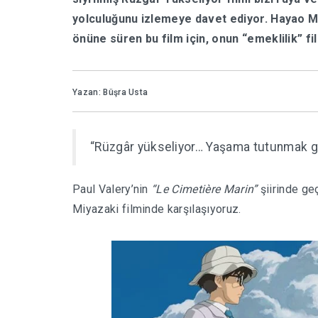
yolculuğunu izlemeye davet ediyor. Hayao Miya
önüne süren bu film için, onun “emeklilik” f
Yazan: Büşra Usta
“Rüzgâr yükseliyor… Yaşama tutunmak g
Paul Valery’nin
“Le Cimetière Marin”
şiirinde ge
Miyazaki filminde karşılaşıyoruz.