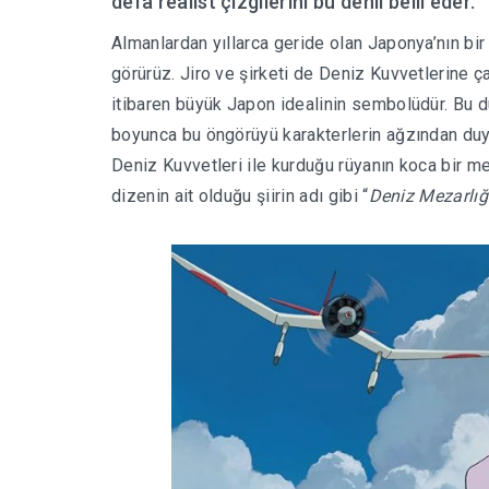
defa realist çizgilerini bu denli belli eder.
Almanlardan yıllarca geride olan Japonya’nın bir
görürüz. Jiro ve şirketi de Deniz Kuvvetlerine ç
itibaren büyük Japon idealinin sembolüdür. Bu 
boyunca bu öngörüyü karakterlerin ağzından duyar
Deniz Kuvvetleri ile kurduğu rüyanın koca bir me
dizenin ait olduğu şiirin adı gibi “
Deniz Mezarlığ