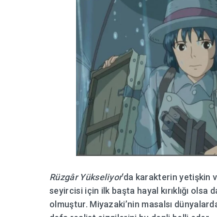
Rüzgâr Yükseliyor
‘da karakterin yetişkin 
seyircisi için ilk başta hayal kırıklığı ols
olmuştur. Miyazaki’nin masalsı dünyalarda