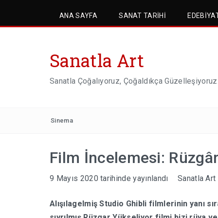
ANA SAYFA
SANAT TARIHI
EDEBIYA
Sanatla Art
Sanatla Çoğalıyoruz, Çoğaldıkça Güzelleşiyoruz
Sinema
Film İncelemesi: Rüzgâr
9 Mayıs 2020
tarihinde yayınlandı
Sanatla Art
Alışılagelmiş Studio Ghibli filmlerinin yanı s
sıyrılmış Rüzgar Yükseliyor filmi bizi rüya v