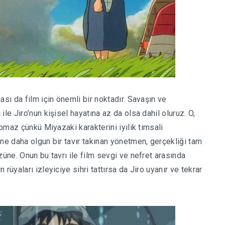
sı da film için önemli bir noktadır. Savaşın ve
le Jiro’nun kişisel hayatına az da olsa dahil oluruz. O,
apmaz çünkü Miyazaki karakterini iyilik timsali
ne daha olgun bir tavır takınan yönetmen, gerçekliği tam
züne. Onun bu tavrı ile film sevgi ve nefret arasında
rüyaları izleyiciye sihri tattırsa da Jiro uyanır ve tekrar