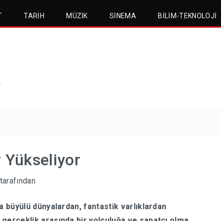
T
TARIH
MÜZIK
SINEMA
BILIM-TEKNOLOJI
.
 Yükseliyor
tarafından
ıra büyülü dünyalardan, fantastik varlıklardan
e gerçeklik arasında bir yolculuğa ve sanatçı olma