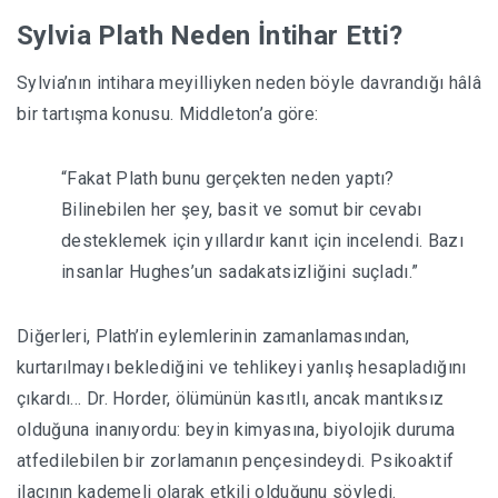
Sylvia Plath Neden İntihar Etti?
Sylvia’nın intihara meyilliyken neden böyle davrandığı hâlâ
bir tartışma konusu. Middleton’a göre:
“Fakat Plath bunu gerçekten neden yaptı?
Bilinebilen her şey, basit ve somut bir cevabı
desteklemek için yıllardır kanıt için incelendi. Bazı
insanlar Hughes’un sadakatsizliğini suçladı.”
Diğerleri, Plath’in eylemlerinin zamanlamasından,
kurtarılmayı beklediğini ve tehlikeyi yanlış hesapladığını
çıkardı… Dr. Horder, ölümünün kasıtlı, ancak mantıksız
olduğuna inanıyordu: beyin kimyasına, biyolojik duruma
atfedilebilen bir zorlamanın pençesindeydi. Psikoaktif
ilacının kademeli olarak etkili olduğunu söyledi.