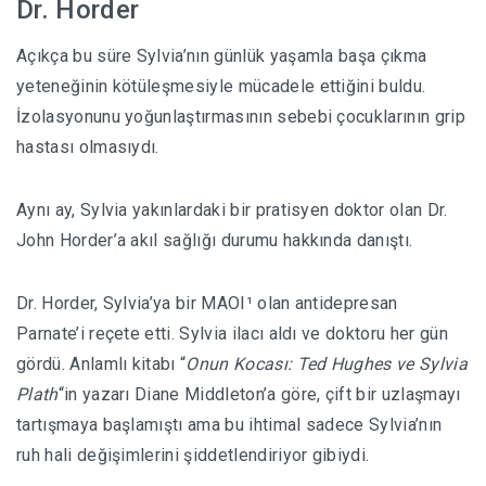
Dr. Horder
Açıkça bu süre Sylvia’nın günlük yaşamla başa çıkma
yeteneğinin kötüleşmesiyle mücadele ettiğini buldu.
İzolasyonunu yoğunlaştırmasının sebebi çocuklarının grip
hastası olmasıydı.
Aynı ay, Sylvia yakınlardaki bir pratisyen doktor olan Dr.
John Horder’a akıl sağlığı durumu hakkında danıştı.
Dr. Horder, Sylvia’ya bir MAOI¹ olan antidepresan
Parnate’i reçete etti. Sylvia ilacı aldı ve doktoru her gün
gördü. Anlamlı kitabı “
Onun Kocası: Ted Hughes ve Sylvia
Plath
“in yazarı Diane Middleton’a göre, çift bir uzlaşmayı
tartışmaya başlamıştı ama bu ihtimal sadece Sylvia’nın
ruh hali değişimlerini şiddetlendiriyor gibiydi.