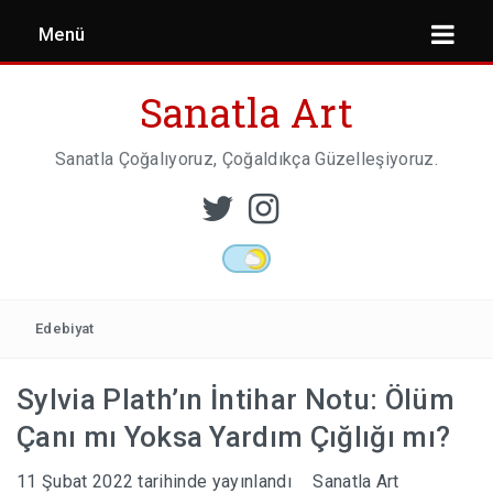
Menü
Sanatla Art
Sanatla Çoğalıyoruz, Çoğaldıkça Güzelleşiyoruz.
ESER İNCELEMESI
HEYKEL SANATI
Edebiyat
Sylvia Plath’ın İntihar Notu: Ölüm
MIMARI
Çanı mı Yoksa Yardım Çığlığı mı?
11 Şubat 2022
tarihinde yayınlandı
Sanatla Art