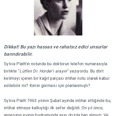
Dikkat! Bu yazı hassas ve rahatsız edici unsurlar
barındırabilir.
Sylvia Plath’ın notunda bu doktorun telefon numarasıyla
birlikte “
Lütfen Dr. Horder’ı arayın
” yazıyordu. Bu dört
kelimeyi içeren bir kağıt parçası intihar notu olarak kabul
edilebilir mi? Kimin görmesi için planlanmıştı?
Sylvia Plath 1963 yılının Şubat ayında intihar ettiğinde bu,
intihar etmeye kalkıştığı ilk sefer değildi. On yıl önce,
annesinin evinin bodrumunda aşırı dozda hap almıştı. Ve