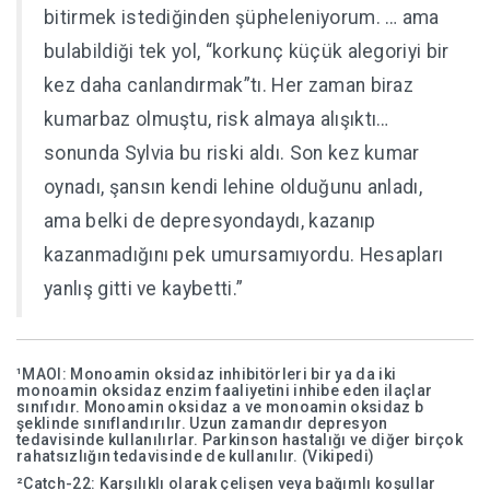
bitirmek istediğinden şüpheleniyorum. … ama
bulabildiği tek yol, “korkunç küçük alegoriyi bir
kez daha canlandırmak”tı. Her zaman biraz
kumarbaz olmuştu, risk almaya alışıktı…
sonunda Sylvia bu riski aldı. Son kez kumar
oynadı, şansın kendi lehine olduğunu anladı,
ama belki de depresyondaydı, kazanıp
kazanmadığını pek umursamıyordu. Hesapları
yanlış gitti ve kaybetti.”
¹MAOI: Monoamin oksidaz inhibitörleri bir ya da iki
monoamin oksidaz enzim faaliyetini inhibe eden ilaçlar
sınıfıdır. Monoamin oksidaz a ve monoamin oksidaz b
şeklinde sınıflandırılır. Uzun zamandır depresyon
tedavisinde kullanılırlar. Parkinson hastalığı ve diğer birçok
rahatsızlığın tedavisinde de kullanılır. (Vikipedi)
²Catch-22: Karşılıklı olarak çelişen veya bağımlı koşullar