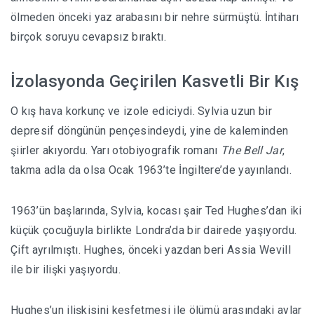
ölmeden önceki yaz arabasını bir nehre sürmüştü. İntiharı
birçok soruyu cevapsız bıraktı.
İzolasyonda Geçirilen Kasvetli Bir Kış
O kış hava korkunç ve izole ediciydi. Sylvia uzun bir
depresif döngünün pençesindeydi, yine de kaleminden
şiirler akıyordu. Yarı otobiyografik romanı
The Bell Jar
,
takma adla da olsa Ocak 1963’te İngiltere’de yayınlandı.
1963’ün başlarında, Sylvia, kocası şair Ted Hughes’dan iki
küçük çocuğuyla birlikte Londra’da bir dairede yaşıyordu.
Çift ayrılmıştı. Hughes, önceki yazdan beri Assia Wevill
ile bir ilişki yaşıyordu.
Hughes’un ilişkisini keşfetmesi ile ölümü arasındaki aylar