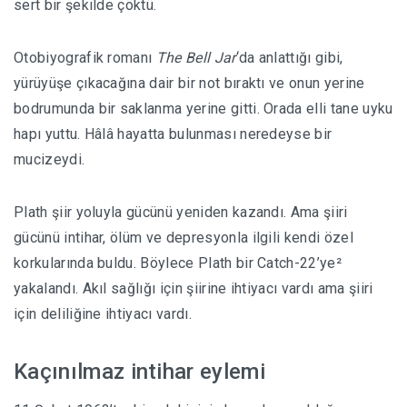
sert bir şekilde çöktü.
Otobiyografik romanı
The Bell Jar
‘da anlattığı gibi,
yürüyüşe çıkacağına dair bir not bıraktı ve onun yerine
bodrumunda bir saklanma yerine gitti. Orada elli tane uyku
hapı yuttu. Hâlâ hayatta bulunması neredeyse bir
mucizeydi.
Plath şiir yoluyla gücünü yeniden kazandı. Ama şiiri
gücünü intihar, ölüm ve depresyonla ilgili kendi özel
korkularında buldu. Böylece Plath bir Catch-22’ye²
yakalandı. Akıl sağlığı için şiirine ihtiyacı vardı ama şiiri
için deliliğine ihtiyacı vardı.
Kaçınılmaz intihar eylemi