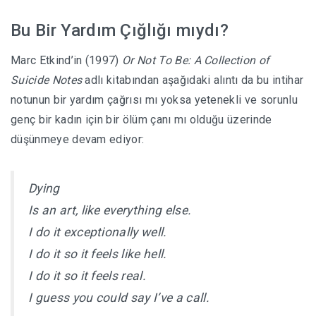
Bu Bir Yardım Çığlığı mıydı?
Marc Etkind’in (1997)
Or Not To Be: A Collection of
Suicide Notes
adlı kitabından aşağıdaki alıntı da bu intihar
notunun bir yardım çağrısı mı yoksa yetenekli ve sorunlu
genç bir kadın için bir ölüm çanı mı olduğu üzerinde
düşünmeye devam ediyor:
Dying
Is an art, like everything else.
I do it exceptionally well.
I do it so it feels like hell.
I do it so it feels real.
I guess you could say I’ve a call.