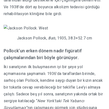
tarafından aldığı desteklerle içki çılgınlığına devam etti.
Ve 1938’de dört ay boyunca alkolizm tedavisi gördüğü
rehabilitasyon kliniğine bile girdi.
Jackson Pollock,
Batı
, 1935, 38.3×52.7 cm
Pollock’un erken dönem nadir figüratif
çalışmalarından biri böyle görünüyor.
İki sanatçının ilk buluşmasının iyi bir şeye yol
açmamasına şaşmamalı. 1936’da taraflardan birinde,
sarhoş olan Pollock, kendine saygı duyan bir kızın ancak
bir tokatla cevap verebileceği bir teklifle Lee’yi almaya
çalıştı. Sadece beş yıl sonra, sanatçının yakında ortak bir
sergiye katılacağı “
New York’taki Tek Yabancı
Soyutlamac
ı”nın çalışmasını görmek için stüdyosuna