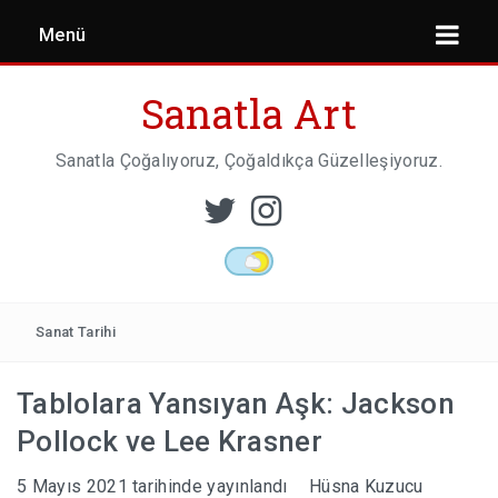
Menü
Sanatla Art
Sanatla Çoğalıyoruz, Çoğaldıkça Güzelleşiyoruz.
ESER İNCELEMESI
HEYKEL SANATI
Sanat Tarihi
Tablolara Yansıyan Aşk: Jackson
MIMARI
Pollock ve Lee Krasner
5 Mayıs 2021
tarihinde yayınlandı
Hüsna Kuzucu