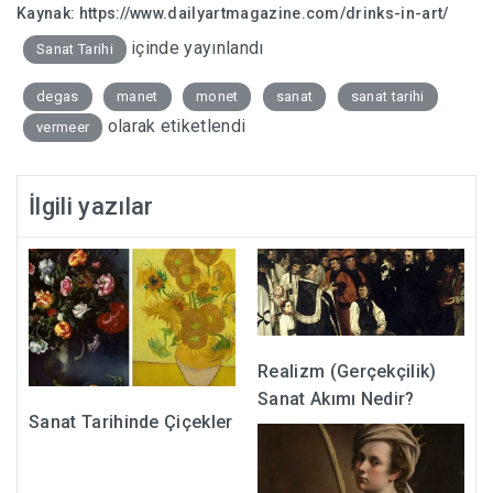
Kaynak:
https://www.dailyartmagazine.com/drinks-in-art/
içinde yayınlandı
Sanat Tarihi
degas
manet
monet
sanat
sanat tarihi
olarak etiketlendi
vermeer
İlgili yazılar
Realizm (Gerçekçilik)
Sanat Akımı Nedir?
Sanat Tarihinde Çiçekler