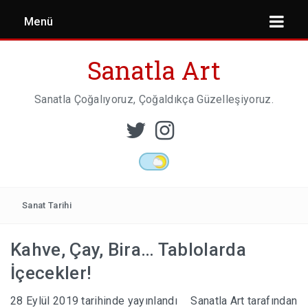
Menü
Sanatla Art
Sanatla Çoğalıyoruz, Çoğaldıkça Güzelleşiyoruz.
ESER İNCELEMESI
HEYKEL SANATI
Sanat Tarihi
Kahve, Çay, Bira… Tablolarda
MIMARI
İçecekler!
28 Eylül 2019
tarihinde yayınlandı
Sanatla Art
tarafından