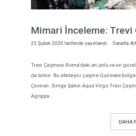
Mimari İnceleme: Trev
25 Şubat 2020
tarihinde yayınlandı
Sanatla Ar
Trevi Çeşmesi Roma’daki en ünlü ve en güzel
da bilinir. Bu etkileyici çeşme Quirinale bö
Çeviren: Simge Şahin Aqua Virgo Trevi Çeş
Agrippa…
DAHA 