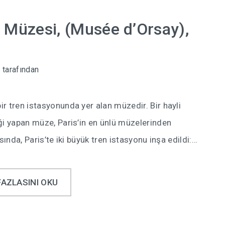
 Müzesi, (Musée d’Orsay),
n
tarafından
r tren istasyonunda yer alan müzedir. Bir hayli
ği yapan müze, Paris’in en ünlü müzelerinden
asında, Paris’te iki büyük tren istasyonu inşa edildi:…
FAZLASINI OKU