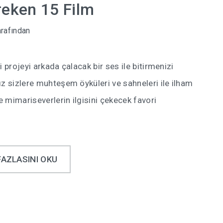
reken 15 Film
rafından
 projeyi arkada çalacak bir ses ile bitirmenizi
ız sizlere muhteşem öyküleri ve sahneleri ile ilham
e mimariseverlerin ilgisini çekecek favori
FAZLASINI OKU