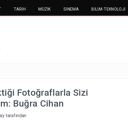
T
TARIH
MÜZIK
SINEMA
BILIM-TEKNOLOJI
.
iği Fotoğraflarla Sizi
im: Buğra Cihan
ay
tarafından