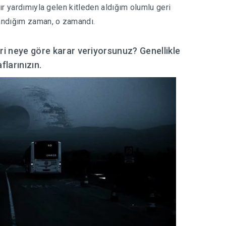
lır yardımıyla gelen kitleden aldığım olumlu geri
nandığım zaman, o zamandı.
eri neye göre karar veriyorsunuz? Genellikle
flarınızın.