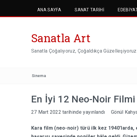
ANA SAYFA
SANAT TARIHI
EDEBIYA
Sanatla Art
Sanatla Çoğalıyoruz, Çoğaldıkça Güzelleşiyoruz
Sinema
En İyi 12 Neo-Noir Filmi
27 Mart 2022
tarihinde yayınlandı
Gönül Kahy
Kara film (neo-noir) türü ilk kez 1940’lard
başarısı sayesinde popüler hâle geldi. Gizem