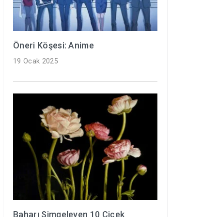
Öneri Köşesi: Anime
19 Ocak 2025
Baharı Simgeleyen 10 Çiçek