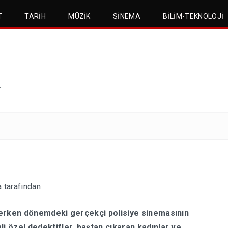
T
TARIH
MÜZIK
SINEMA
BILIM-TEKNOLOJI
.
a
tarafından
a, erken dönemdeki gerçekçi polisiye sinemasının
li özel dedektifler, baştan çıkaran kadınlar ve