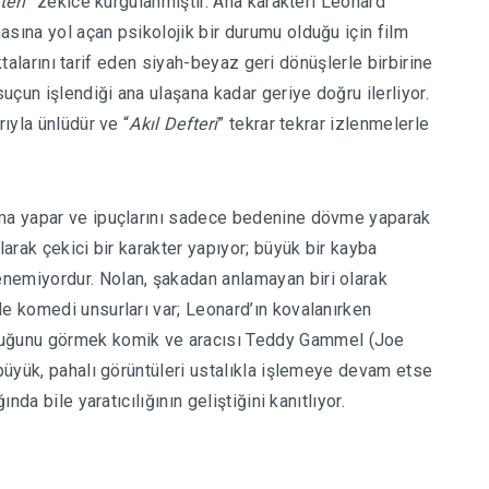
teri
” zekice kurgulanmıştır. Ana karakteri Leonard
sına yol açan psikolojik bir durumu olduğu için film
noktalarını tarif eden siyah-beyaz geri dönüşlerle birbirine
suçun işlendiği ana ulaşana kadar geriye doğru ilerliyor.
rıyla ünlüdür ve “
Akıl Defteri
” tekrar tekrar izlenmelerle
rma yapar ve ipuçlarını sadece bedenine dövme yaparak
larak çekici bir karakter yapıyor; büyük bir kayba
nemiyordur. Nolan, şakadan anlamayan biri olarak
de komedi unsurları var; Leonard’ın kovalanırken
uğunu görmek komik ve aracısı Teddy Gammel (Joe
 büyük, pahalı görüntüleri ustalıkla işlemeye devam etse
ında bile yaratıcılığının geliştiğini kanıtlıyor.