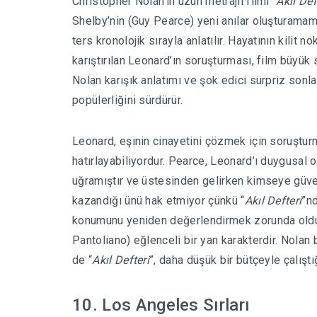
Christopher Nolan’ın uzun metrajlı filmi “
Akıl Def
Shelby’nin (Guy Pearce) yeni anılar oluşturamama
ters kronolojik sırayla anlatılır. Hayatının kilit 
karıştırılan Leonard’ın soruşturması, film büyük 
Nolan karışık anlatımı ve şok edici sürpriz sonla
popülerliğini sürdürür.
Leonard, eşinin cinayetini çözmek için soruştu
hatırlayabiliyordur. Pearce, Leonard’ı duygusal o
uğramıştır ve üstesinden gelirken kimseye güve
kazandığı ünü hak etmiyor çünkü “
Akıl Defteri
”n
konumunu yeniden değerlendirmek zorunda old
Pantoliano) eğlenceli bir yan karakterdir. Nolan
de “
Akıl Defteri
”, daha düşük bir bütçeyle çalıştığ
10. Los Angeles Sırları