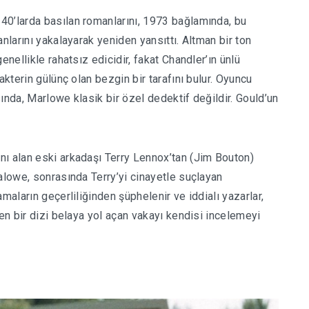
40’larda basılan romanlarını, 1973 bağlamında, bu
nlarını yakalayarak yeniden yansıttı. Altman bir ton
genellikle rahatsız edicidir, fakat Chandler’ın ünlü
akterin gülünç olan bezgin bir tarafını bulur. Oyuncu
asında, Marlowe klasik bir özel dedektif değildir. Gould’un
.
ı alan eski arkadaşı Terry Lennox’tan (Jim Bouton)
alowe, sonrasında Terry’yi cinayetle suçlayan
maların geçerliliğinden şüphelenir ve iddialı yazarlar,
ren bir dizi belaya yol açan vakayı kendisi incelemeyi