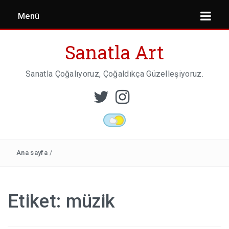
Menü
Sanatla Art
Sanatla Çoğalıyoruz, Çoğaldıkça Güzelleşiyoruz.
ESER İNCELEMESI
HEYKEL SANATI
Ana sayfa
/
MIMARI
Etiket:
müzik