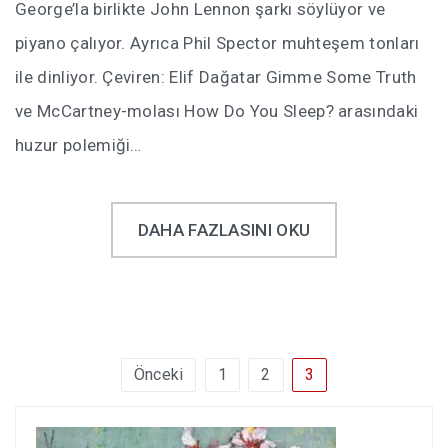
George’la birlikte John Lennon şarkı söylüyor ve
piyano çalıyor. Ayrıca Phil Spector muhteşem tonları
ile dinliyor. Çeviren: Elif Dağatar Gimme Some Truth
ve McCartney-molası How Do You Sleep? arasındaki
huzur polemiği…
DAHA FAZLASINI OKU
Yazı
Önceki
1
2
3
sayfalandırması